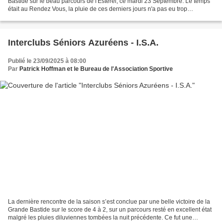
Bastide sur le beau parcours de l'Esterel, ce mardi 23 Septembre. Le temps
était au Rendez Vous, la pluie de ces derniers jours n'a pas eu trop
d'incidence sur le golf, en revanche, les...
Interclubs Séniors Azuréens - I.S.A.
Publié le 23/09/2025 à 08:00
Par
Patrick Hoffman et le Bureau de l'Association Sportive
La dernière rencontre de la saison s’est conclue par une belle victoire de la
Grande Bastide sur le score de 4 à 2, sur un parcours resté en excellent état
malgré les pluies diluviennes tombées la nuit précédente. Ce fut une