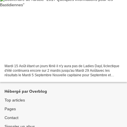
Mardi 15 Août étant un jours férié il n'y aura pas de Ladies DayL'éclectique
d'été continuera encore sur 2 mardis jusqu'au Mardi 29 Aoûtavec les
résultats le Mardi 5 Septembre Nouvelle capitaine pour Septembre et
Octobre Dominique Bouthors : 06 12 85...
Hébergé par Overblog
Top articles
Pages
Contact
Signaler un abus