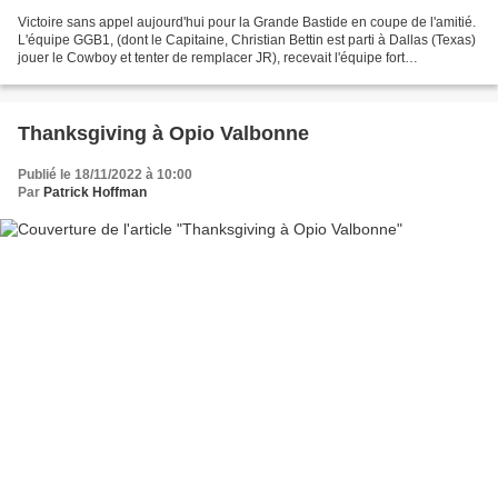
Victoire sans appel aujourd'hui pour la Grande Bastide en coupe de l'amitié.
L'équipe GGB1, (dont le Capitaine, Christian Bettin est parti à Dallas (Texas)
jouer le Cowboy et tenter de remplacer JR), recevait l'équipe fort
sympathique de Saint Martin...
Thanksgiving à Opio Valbonne
Publié le 18/11/2022 à 10:00
Par
Patrick Hoffman