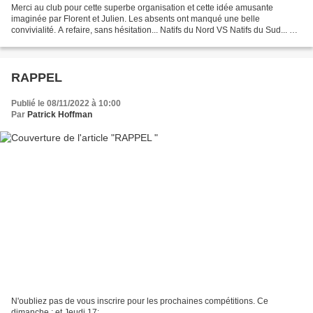
Merci au club pour cette superbe organisation et cette idée amusante
imaginée par Florent et Julien. Les absents ont manqué une belle
convivialité. A refaire, sans hésitation... Natifs du Nord VS Natifs du Sud... Le
résultat est tombé. 13 matchs et un...
RAPPEL
Publié le 08/11/2022 à 10:00
Par
Patrick Hoffman
N'oubliez pas de vous inscrire pour les prochaines compétitions. Ce
dimanche : et Jeudi 17: