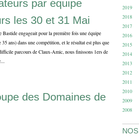
teurs par équipe
2019
2018
rs les 30 et 31 Mai
2017
e Bastide engageait pour la première fois une équipe
2016
5 ans) dans une compétition, et le résultat est plus que
2015
e difficile parcours de Claux-Amic, nous finissons 1ers de
2014
...
2013
2012
2011
2010
upe des Domaines de
2009
2008
NOS