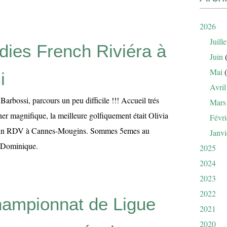
2026
Juille
dies French Riviéra à
Juin
(
Mai
(
i
Avril
 Barbossi, parcours un peu difficile !!! Accueil trés
Mars
er magnifique, la meilleure golfiquement était Olivia
Févri
hain RDV à Cannes-Mougins. Sommes 5emes au
Janvi
. Dominique.
2025
2024
2023
2022
ampionnat de Ligue
2021
2020