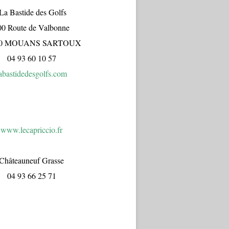
a Bastide des Golfs
00 Route de Valbonne
70 MOUANS SARTOUX
04 93 60 10 57
abastidedesgolfs.com
www.lecapr
iccio.fr
Châteauneuf Grasse
04 93 66 25 71