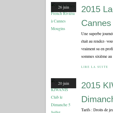
2015 La
26 juin
Cannes
Une superbe journée
était au rendez- vou
vraiment su en prof
sommes sixième au 
LIRE LA SUITE
2015 KI
20 juin
Dimanch
Tarifs : Droits de je