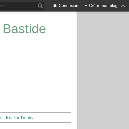
Connexion
+
Créer mon blog
 Bastide
nch Riviéra Trophy