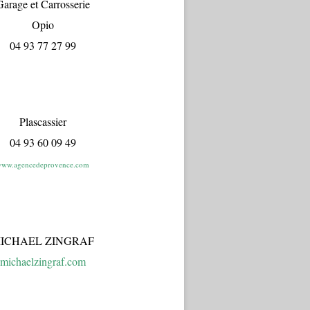
arage et Carrosserie
Opio
04 93 77 27 99
Plascassier
04 93 60 09 49
ww.agencedeprovence.com
ICHAEL ZINGRAF
michaelzingraf.com