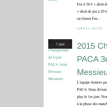
Fee à 38 € + droit d
+ droit de jeu à 20 
ou Green Fee...
LIRE LA SUITE
2015 Ch
7 juin
PACA 3e
Messieu
L'équipe Seniors par
PACA 3ème division
play le 1er jour. No
à la phase des match