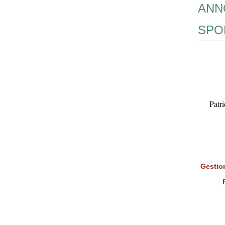
ANN
SPO
Patr
Gestion