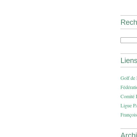
Rech
Lien
Golf de
Fédérati
Comité 
Ligue P
François
Arch