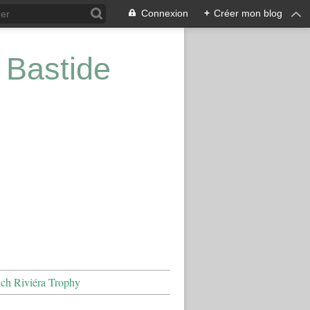
Connexion
+
Créer mon blog
 Bastide
nch Riviéra Trophy