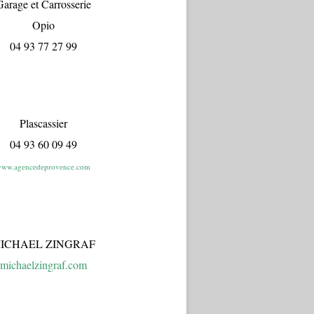
arage et Carrosserie
Opio
04 93 77 27 99
Plascassier
04 93 60 09 49
ww.agencedeprovence.com
ICHAEL ZINGRAF
michaelzingraf.com