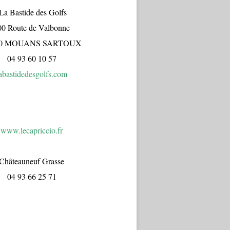
a Bastide des Golfs
00 Route de Valbonne
70 MOUANS SARTOUX
04 93 60 10 57
abastidedesgolfs.com
www.lecapr
iccio.fr
Châteauneuf Grasse
04 93 66 25 71