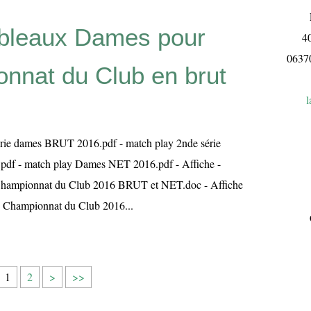
L
bleaux Dames pour
4
063
nnat du Club en brut
l
érie dames BRUT 2016.pdf - match play 2nde série
df - match play Dames NET 2016.pdf - Affiche -
Championnat du Club 2016 BRUT et NET.doc - Affiche
 Championnat du Club 2016...
1
2
>
>>