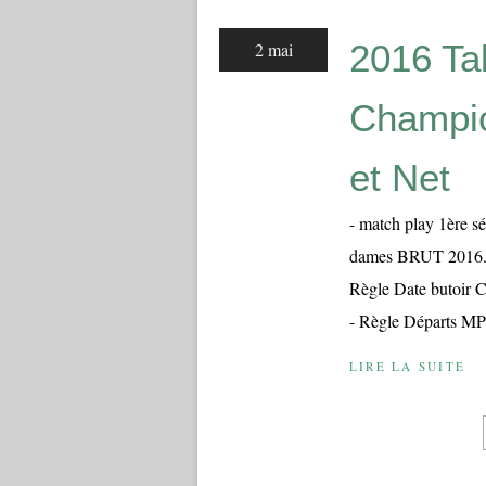
2016 Ta
2 mai
Champio
et Net
- match play 1ère s
dames BRUT 2016.p
Règle Date butoir 
- Règle Départs MP
LIRE LA SUITE