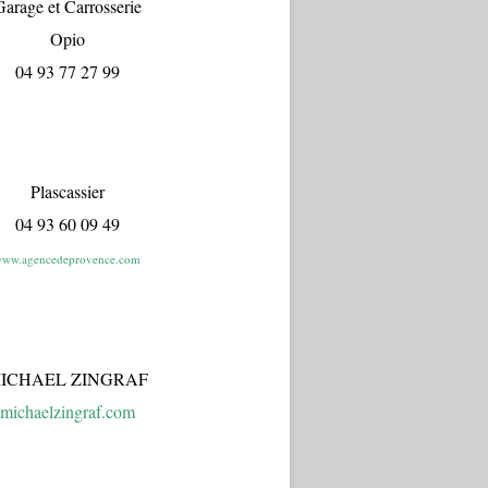
arage et Carrosserie
Opio
04 93 77 27 99
Plascassier
04 93 60 09 49
ww.agencedeprovence.com
ICHAEL ZINGRAF
michaelzingraf.com