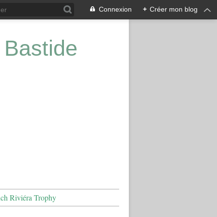
Connexion
+
Créer mon blog
 Bastide
nch Riviéra Trophy