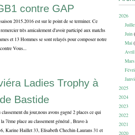
GB1 contre GAP
2026
saison 2015.2016 est sur le point de se terminer. Ce
Juille
 remercier très amicalement d'avoir participé aux matchs
Juin
(
Dames et 13 Hommes se sont relayés pour composer notre
Mai
(
contre Vous...
Avril
Mars
Févri
Janvi
viéra Ladies Trophy à
2025
de Bastide
2024
2023
 classement du jour,nous avons gagné 2 places ce qui
2022
à la 7ème place au classement général , Bravo à
2021
6, Karine Haillet 33, Elisabeth Chechin-Laurans 31 et
2020