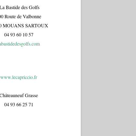
a Bastide des Golfs
00 Route de Valbonne
70 MOUANS SARTOUX
04 93 60 10 57
abastidedesgolfs.com
www.lecapr
iccio.fr
Châteauneuf Grasse
04 93 66 25 71