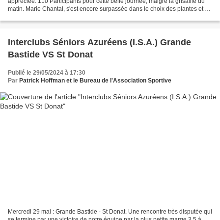
appréciée. 110 Participants pour cette belle journée, malgré la grisaille du
matin. Marie Chantal, s'est encore surpassée dans le choix des plantes et y
a ajouté des pots de basilic...
Interclubs Séniors Azuréens (I.S.A.) Grande
Bastide VS St Donat
Publié le 29/05/2024 à 17:30
Par
Patrick Hoffman et le Bureau de l'Association Sportive
Mercredi 29 mai : Grande Bastide - St Donat. Une rencontre très disputée qui
se termine par une victoire de notre équipe par la plus petite marge 3,5 à