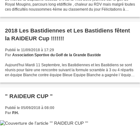
Royal Mougins, parcours long etdifficile , chaleur au RDV mais malgré toutes
ces difficultés noussommes 4ème au classement du jour Félicitations à
Martine CHEBAT 1ère en net avec...
2018 Les Bastidiennes et Les Bastidiens fêtent
la RAIDEUR Cup !!!!!!!
Publié le 11/09/2018 à 17:29
Par
Association Sportive du Golf de la Grande Bastide
Aujourd'hui Mardi 11 Septembre, les Bastidiennes et les Bastidiens se sont
réunis pour faire une rencontre suivant la formule scramble à 3 ou 4 répartis
en équipe Blanche contre équipe Bleue Equipe Blanche a gagnée l 'équipe
Bleue en Net et en Brut rendez...
" RAIDEUR CUP "
Publié le 05/09/2018 à 08:00
Par
P.H.