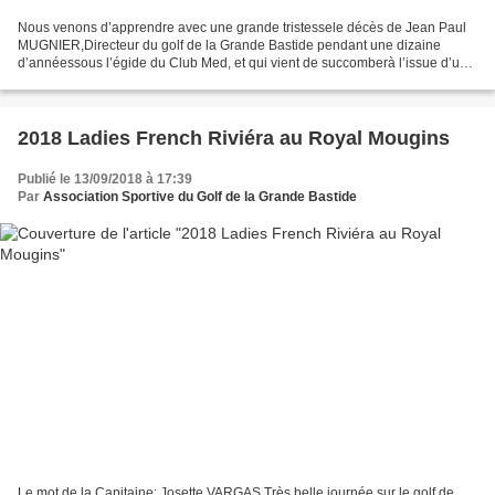
Nous venons d’apprendre avec une grande tristessele décès de Jean Paul
MUGNIER,Directeur du golf de la Grande Bastide pendant une dizaine
d’annéessous l’égide du Club Med, et qui vient de succomberà l’issue d’une
longue maladie à l’âge de 75 ans. Nous...
2018 Ladies French Riviéra au Royal Mougins
Publié le 13/09/2018 à 17:39
Par
Association Sportive du Golf de la Grande Bastide
Le mot de la Capitaine: Josette VARGAS Très belle journée sur le golf de