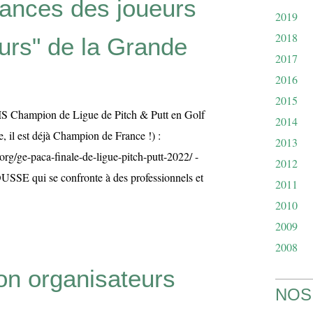
ances des joueurs
2019
2018
urs" de la Grande
2017
2016
2015
 Champion de Ligue de Pitch & Putt en Golf
2014
e, il est déjà Champion de France !) :
2013
.org/ge-paca-finale-de-ligue-pitch-putt-2022/ -
2012
SE qui se confronte à des professionnels et
2011
2010
2009
2008
on organisateurs
NOS