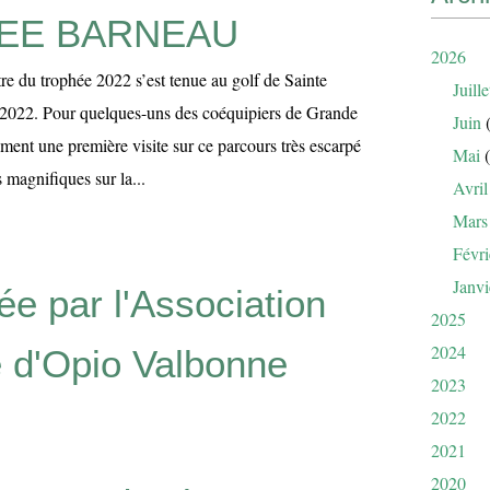
EE BARNEAU
2026
re du trophée 2022 s’est tenue au golf de Sainte
Juille
2022. Pour quelques-uns des coéquipiers de Grande
Juin
(
ement une première visite sur ce parcours très escarpé
Mai
(
 magnifiques sur la...
Avril
Mars
Févri
Janvi
e par l'Association
2025
2024
e d'Opio Valbonne
2023
2022
2021
2020