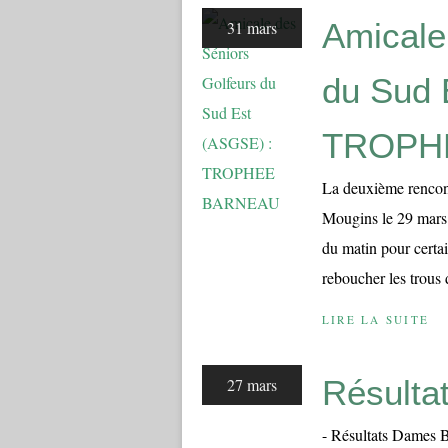
Amicale
31 mars
du Sud 
TROPH
La deuxième rencont
Mougins le 29 mars 2
du matin pour certa
reboucher les trous d
LIRE LA SUITE
Résulta
27 mars
- Résultats Dames B