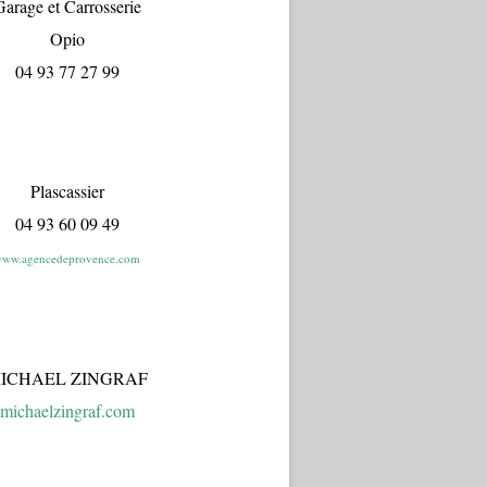
arage et Carrosserie
Opio
04 93 77 27 99
Plascassier
04 93 60 09 49
ww.agencedeprovence.com
ICHAEL ZINGRAF
michaelzingraf.com