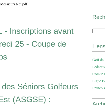
s Messieurs Net.pdf
Rech
- Inscriptions avant
redi 25 - Coupe de
Lien
ps
Golf de
Fédérati
Comité 
Ligue P
 des Séniors Golfeurs
François
Est (ASGSE) :
Arch