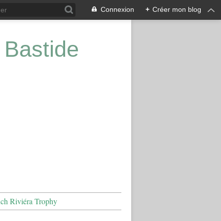
Connexion
+
Créer mon blog
 Bastide
nch Riviéra Trophy