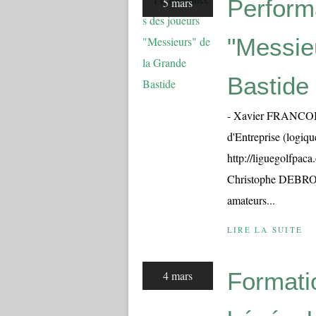
Perform
5 mars
"Messie
Bastide
- Xavier FRANCOIS
d'Entreprise (logiqu
http://liguegolfpaca
Christophe DEBROUS
amateurs...
LIRE LA SUITE
Formati
4 mars