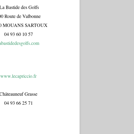
a Bastide des Golfs
00 Route de Valbonne
70 MOUANS SARTOUX
04 93 60 10 57
abastidedesgolfs.com
www.lecapr
iccio.fr
Châteauneuf Grasse
04 93 66 25 71