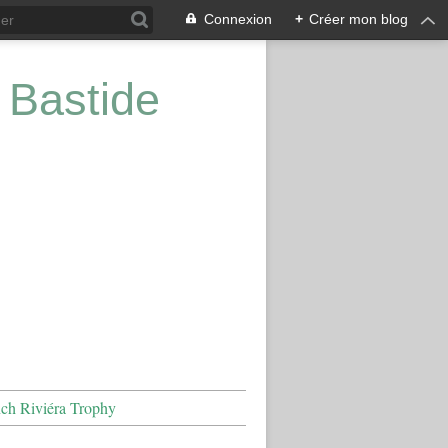
Connexion
+
Créer mon blog
 Bastide
nch Riviéra Trophy