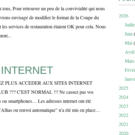
à tous, Pour retrouver un peu de la convivialité qui nous
2026
vions envisagé de modifier le format de la Coupe du
Juille
t les services de restauration étaient OK pour cela. Nous
Juin
(
ent...
Mai
(
Avril
Mars
 INTERNET
Févri
Janvi
Z PLUS ACCEDER AUX SITES INTERNET
2025
B ??? C'EST NORMAL !!! Ne cassez pas vos
2024
es ou smartphones… Les adresses internet ont été
2023
"Allias ou renvoi automatique" n'a été mis en place…
2022
2021
2020