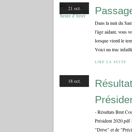
Passage 
21 oct.
Dans la nuit du Sa
l'âge aidant, vous v
lorsque vientl le te
Voici un truc infail
LIRE LA SUITE
Résulta
18 oct.
Préside
- Résultats Brut Co
Président 2020.pdf -
"Drive" et de "Préci