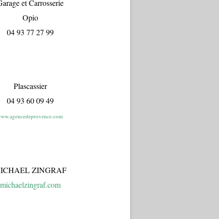
arage et Carrosserie
Opio
04 93 77 27 99
Plascassier
04 93 60 09 49
ww.agencedeprovence.com
ICHAEL ZINGRAF
michaelzingraf.com