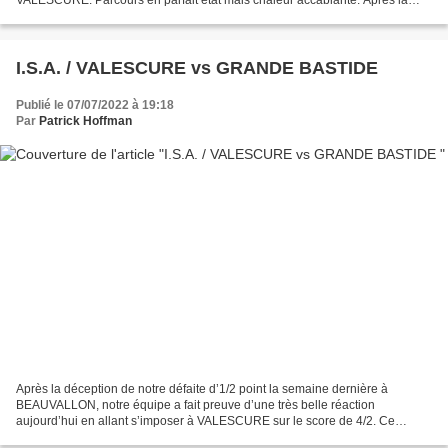
VALESCURE. Parcours en parfait état mais chaleur accablante. Après la
première journée de stroke play notre...
I.S.A. / VALESCURE vs GRANDE BASTIDE
Publié le 07/07/2022 à 19:18
Par
Patrick Hoffman
Après la déception de notre défaite d’1/2 point la semaine dernière à
BEAUVALLON, notre équipe a fait preuve d’une très belle réaction
aujourd’hui en allant s’imposer à VALESCURE sur le score de 4/2. Ce
résultat est doublement satisfaisant dans la mesure...