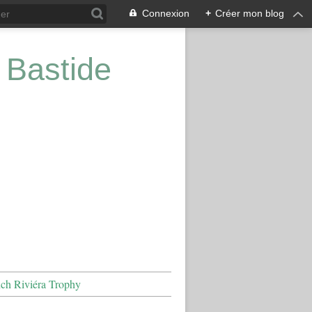
Connexion
+
Créer mon blog
 Bastide
nch Riviéra Trophy