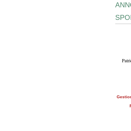
ANN
SPO
Patr
Gestion