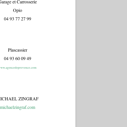
arage et Carrosserie
Opio
04 93 77 27 99
Plascassier
04 93 60 09 49
ww.agencedeprovence.com
ICHAEL ZINGRAF
michaelzingraf.com