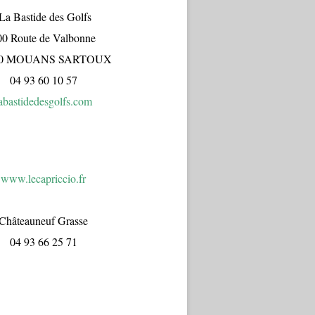
a Bastide des Golfs
00 Route de Valbonne
70 MOUANS SARTOUX
04 93 60 10 57
abastidedesgolfs.com
www.lecapr
iccio.fr
Châteauneuf Grasse
04 93 66 25 71