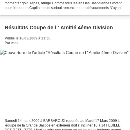
moments : golf , repas, bridge Comme tous les ans les Bastidiennes votent
pour élire leurs Capitaines et surtout remercier leurs dévouements N'ayant
pas eu de nouvelles candidates...
Résultats Coupe de l ' Amitié 4éme Division
Publié le 18/03/2009 à 13:30
Par
mct
Samedi 14 mars 2009 à BARBAROUX reportée au Mardi 17 Mars 2009 L
'équipe de la Grande Bastide en extérieur doit s' incliner 16 à 14 FEUILLE
DES RESULTATS Il faut ce faire une raison on ne peut pas toujours gagné