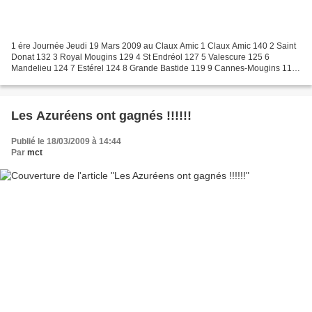
1 ére Journée Jeudi 19 Mars 2009 au Claux Amic 1 Claux Amic 140 2 Saint
Donat 132 3 Royal Mougins 129 4 St Endréol 127 5 Valescure 125 6
Mandelieu 124 7 Estérel 124 8 Grande Bastide 119 9 Cannes-Mougins 118
10 Monte-Carlo 101 Voici le Calendrier ainsi...
Les Azuréens ont gagnés !!!!!!
Publié le 18/03/2009 à 14:44
Par
mct