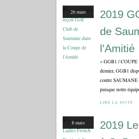
2019 GG
26 mars
de Saum
l'Amitié
« GGB1 / COUPE 
dernier, GGB1 dispu
contre SAUMANE (Pr
puisque notre équipe
LIRE LA SUITE
2019 Le
8 mars