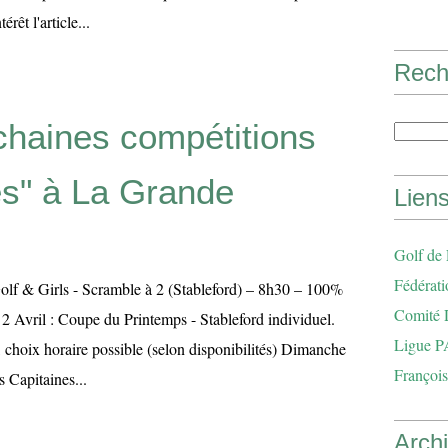
rêt l'article...
Rech
chaines compétitions
es" à La Grande
Lien
Golf de
Fédérati
lf & Girls - Scramble à 2 (Stableford) – 8h30 – 100%
Comité 
2 Avril : Coupe du Printemps - Stableford individuel.
Ligue P
 choix horaire possible (selon disponibilités) Dimanche
François
 Capitaines...
Arch