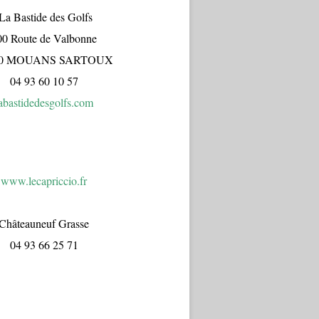
a Bastide des Golfs
00 Route de Valbonne
70 MOUANS SARTOUX
04 93 60 10 57
abastidedesgolfs.com
www.lecapr
iccio.fr
Châteauneuf Grasse
04 93 66 25 71