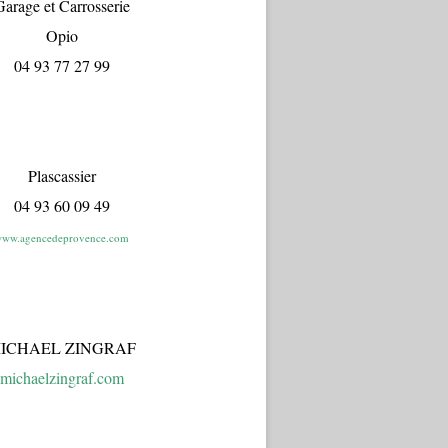
arage et Carrosserie
Opio
04 93 77 27 99
Plascassier
04 93 60 09 49
ww.agencedeprovence.com
ICHAEL ZINGRAF
michaelzingraf.com