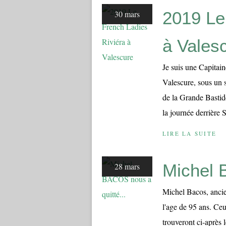
2019 Le
30 mars
à Vales
Je suis une Capitain
Valescure, sous un s
de la Grande Bastid
la journée derrière S
LIRE LA SUITE
Michel 
28 mars
Michel Bacos, ancie
l'age de 95 ans. Ceu
trouveront ci-après l