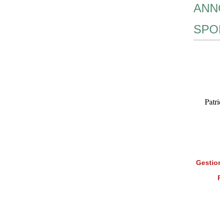
ANN
SPO
Patr
Gestion