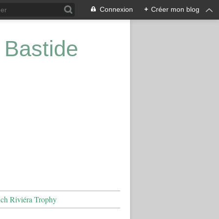
Connexion
+
Créer mon blog
 Bastide
nch Riviéra Trophy