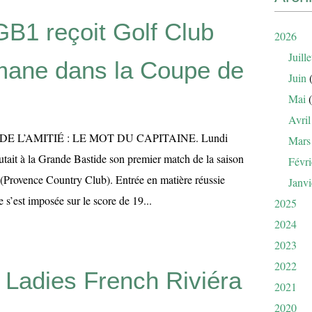
B1 reçoit Golf Club
2026
Juille
ane dans la Coupe de
Juin
(
Mai
(
Avril
DE L’AMITIÉ : LE MOT DU CAPITAINE. Lundi
Mars
tait à la Grande Bastide son premier match de la saison
Févri
ovence Country Club). Entrée en matière réussie
Janvi
 s’est imposée sur le score de 19...
2025
2024
2023
2022
 Ladies French Riviéra
2021
2020