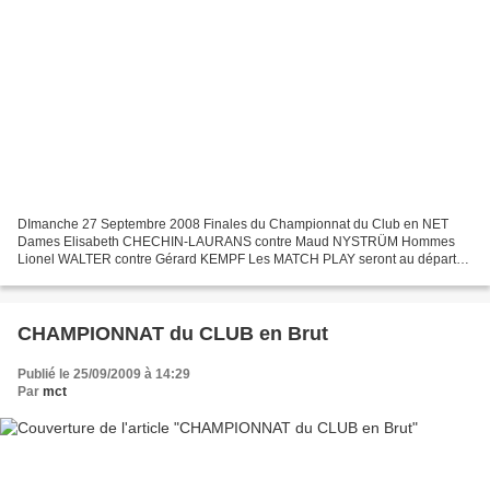
DImanche 27 Septembre 2008 Finales du Championnat du Club en NET
Dames Elisabeth CHECHIN-LAURANS contre Maud NYSTRÜM Hommes
Lionel WALTER contre Gérard KEMPF Les MATCH PLAY seront au départ
vers 8 H pour 36 trous Que les meilleurs gagnent !!!!!!! Venez...
CHAMPIONNAT du CLUB en Brut
Publié le 25/09/2009 à 14:29
Par
mct