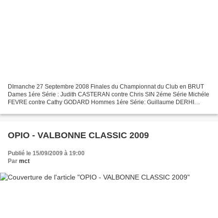
DImanche 27 Septembre 2008 Finales du Championnat du Club en BRUT
Dames 1ére Série : Judith CASTERAN contre Chris SIN 2éme Série Michéle
FEVRE contre Cathy GODARD Hommes 1ére Série: Guillaume DERHI
contre Jérôme LEPINTE 2éme Série Bernard LILAMAND contre...
OPIO - VALBONNE CLASSIC 2009
Publié le 15/09/2009 à 19:00
Par
mct