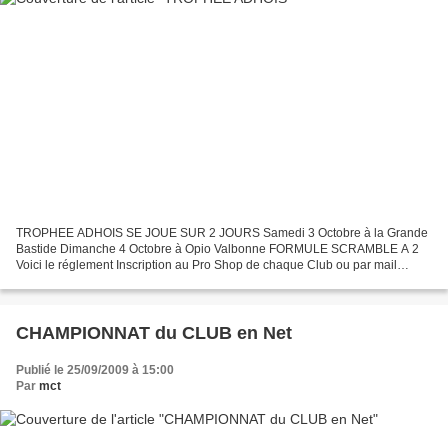
TROPHEE ADHOIS SE JOUE SUR 2 JOURS Samedi 3 Octobre à la Grande
Bastide Dimanche 4 Octobre à Opio Valbonne FORMULE SCRAMBLE A 2
Voici le réglement Inscription au Pro Shop de chaque Club ou par mail
http://www.opengolfclub.com/groupe/inscription-competition/index.html?
id=650...
CHAMPIONNAT du CLUB en Net
Publié le 25/09/2009 à 15:00
Par
mct