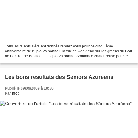
Tous les talents s’étaient donnés rendez vous pour ce cinquième
anniversaire de l'Opio Valbonne Classic ce week-end sur les greens du Golf
de La Grande Bastide et d’Opio Valbonne. Ambiance chaleureuse pour les
216 compétiteurs cumulés qui ont joué 36...
Les bons résultats des Séniors Azuréens
Publié le 09/09/2009 à 18:30
Par
mct