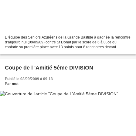
L 'équipe des Seniors Azuréens de la Grande Bastide à gagnée la rencontre
d’aujourd’hui (09/09/09) contre St Donat par le score de 6 à 0, ce qui
conforte sa première place avec 13 points pour 8 rencontres devant
Valescure 10 points pour 7 rencontres (...
Coupe de l 'Amitié 5éme DIVISION
Publié le 08/09/2009 à 09:13
Par
mct