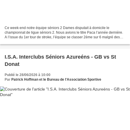
Ce week-end notre équipe séniors 2 Dames disputait à domicile le
championnat de ligue séniors 2. Nous avions le titre Paca l’année dernière.
A l’issue du 1er tour de stroke, l’équipe se classer 2ème sur 6 malgré des
équipes très fortes et une chaleur...
I.S.A. Interclubs Séniors Azureéns - GB vs St
Donat
Publié le 28/06/2026 à 10:00
Par
Patrick Hoffman et le Bureau de l'Association Sportive