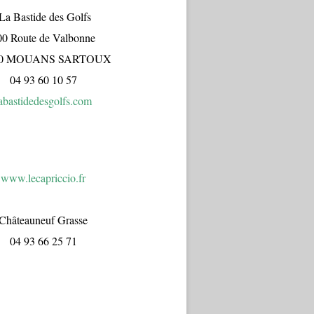
a Bastide des Golfs
00 Route de Valbonne
70 MOUANS SARTOUX
04 93 60 10 57
abastidedesgolfs.com
www.lecapr
iccio.fr
Châteauneuf Grasse
04 93 66 25 71