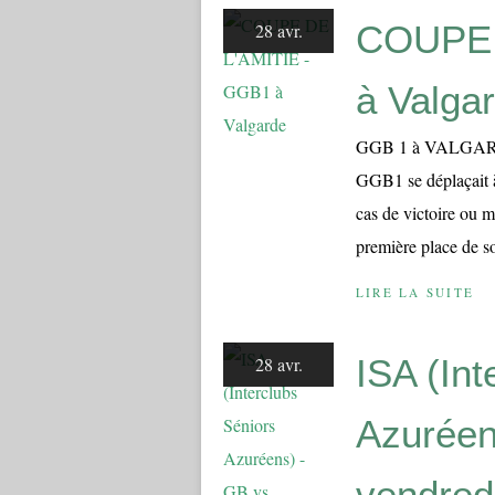
COUPE 
28 avr.
à Valga
GGB 1 à VALGAR
GGB1 se déplaçait
cas de victoire ou m
première place de so
LIRE LA SUITE
ISA (Int
28 avr.
Azuréen
vendredi