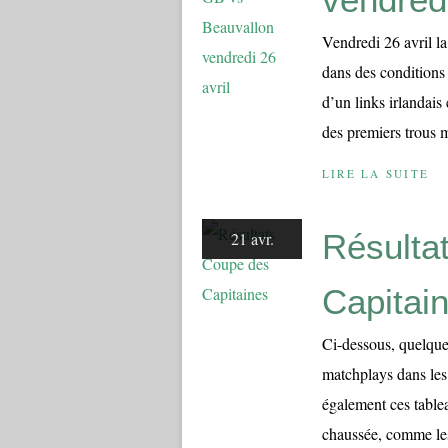
Vendredi 26 avril l
dans des conditions
d’un links irlandai
des premiers trous m
LIRE LA SUITE
Résulta
21 avr.
Capitai
Ci-dessous, quelques
matchplays dans les
également ces tablea
chaussée, comme les