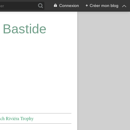
Connexion
+
Créer mon blog
 Bastide
nch Riviéra Trophy