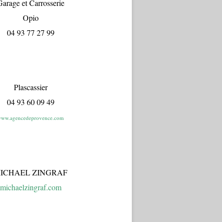
arage et Carrosserie
Opio
04 93 77 27 99
Plascassier
04 93 60 09 49
ww.agencedeprovence.com
ICHAEL ZINGRAF
michaelzingraf.com