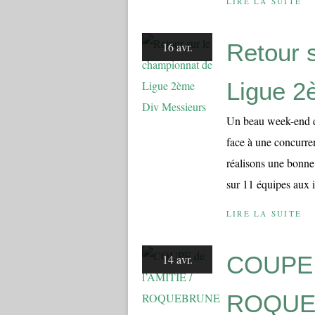
LIRE LA SUITE
Retour 
16 avr.
Ligue 2
Un beau week-end de
face à une concurre
réalisons une bonne
sur 11 équipes aux i
LIRE LA SUITE
COUPE d
14 avr.
ROQUE