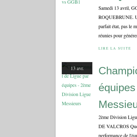
Samedi 13 avril, GG
ROQUEBRUNE. U ne j
parfait état, pas le 
réunies pour générer 
LIRE LA SUITE
Champio
13 avr.
équipes
Messieu
2ème Division Lig
DE VALCROS Quelqu
performance de l'éq