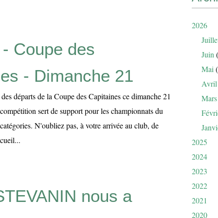
2026
Juille
 - Coupe des
Juin
(
Mai
(
nes - Dimanche 21
Avril
es des départs de la Coupe des Capitaines ce dimanche 21
Mars
e compétition sert de support pour les championnats du
Févri
 catégories. N'oubliez pas, à votre arrivée au club, de
Janvi
cueil...
2025
2024
2023
2022
 STEVANIN nous a
2021
2020