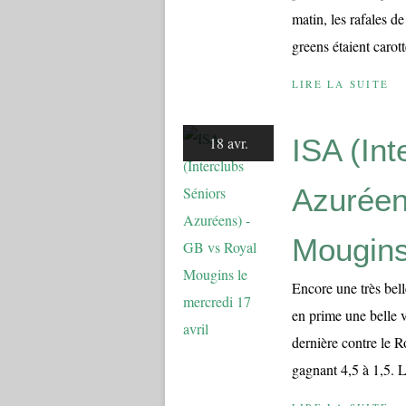
matin, les rafales d
greens étaient carott
LIRE LA SUITE
ISA (Int
18 avr.
Azuréen
Mougins 
Encore une très bel
en prime une belle v
dernière contre le 
gagnant 4,5 à 1,5. Le