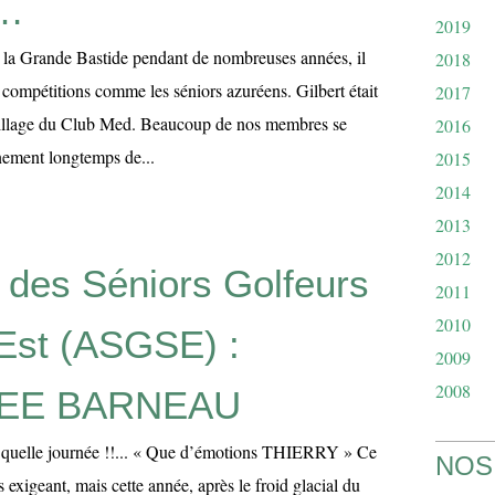
 …
2019
la Grande Bastide pendant de nombreuses années, il
2018
s compétitions comme les séniors azuréens. Gilbert était
2017
village du Club Med. Beaucoup de nos membres se
2016
nement longtemps de...
2015
2014
2013
2012
 des Séniors Golfeurs
2011
2010
Est (ASGSE) :
2009
2008
EE BARNEAU
, quelle journée !!... « Que d’émotions THIERRY » Ce
NOS
s exigeant, mais cette année, après le froid glacial du