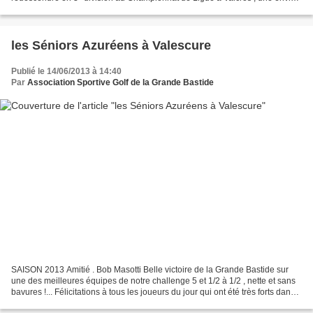
de prendre la première place...
les Séniors Azuréens à Valescure
Publié le 14/06/2013 à 14:40
Par
Association Sportive Golf de la Grande Bastide
SAISON 2013 Amitié . Bob Masotti Belle victoire de la Grande Bastide sur
une des meilleures équipes de notre challenge 5 et 1/2 à 1/2 , nette et sans
bavures !... Félicitations à tous les joueurs du jour qui ont été très forts dans
leur jardin . Je pense...