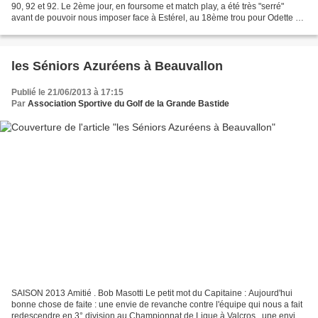
90, 92 et 92. Le 2ème jour, en foursome et match play, a été très "serré"
avant de pouvoir nous imposer face à Estérel, au 18ème trou pour Odette et
Olivia en foursome et au 19ème...
les Séniors Azuréens à Beauvallon
Publié le 21/06/2013 à 17:15
Par
Association Sportive du Golf de la Grande Bastide
SAISON 2013 Amitié . Bob Masotti Le petit mot du Capitaine : Aujourd'hui
bonne chose de faite : une envie de revanche contre l'équipe qui nous a fait
redescendre en 3° division au Championnat de Ligue à Valcros , une envie