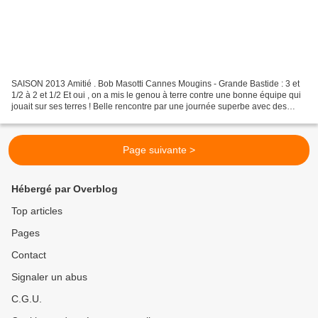
SAISON 2013 Amitié . Bob Masotti Cannes Mougins - Grande Bastide : 3 et
1/2 à 2 et 1/2 Et oui , on a mis le genou à terre contre une bonne équipe qui
jouait sur ses terres ! Belle rencontre par une journée superbe avec des
matchs très disputés . Le repas...
Page suivante >
Hébergé par Overblog
Top articles
Pages
Contact
Signaler un abus
C.G.U.