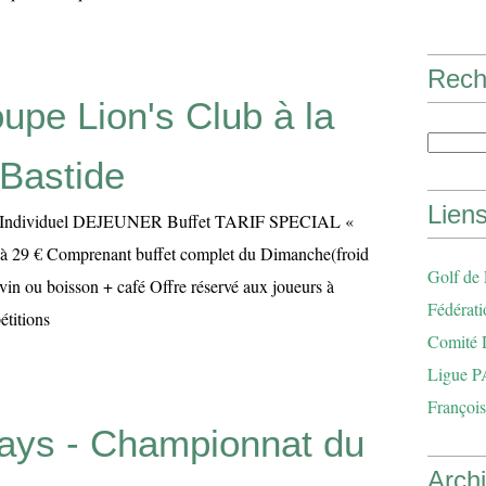
Rech
upe Lion's Club à la
Bastide
Lien
d Individuel DEJEUNER Buffet TARIF SPECIAL «
9 € Comprenant buffet complet du Dimanche(froid
Golf de
vin ou boisson + café Offre réservé aux joueurs à
Fédérati
étitions
Comité 
Ligue P
François
ays - Championnat du
Arch