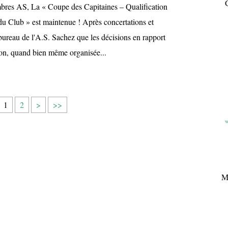
G
res AS, La « Coupe des Capitaines – Qualification
 Club » est maintenue ! Après concertations et
bureau de l'A.S. Sachez que les décisions en rapport
ion, quand bien même organisée...
1
2
>
>>
w
M