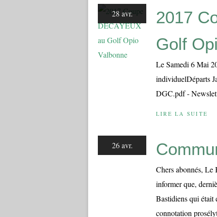
2017 C
28 avr.
Golf Op
Le Samedi 6 Mai 2
individuelDéparts 
DGC.pdf - Newslett
LIRE LA SUITE
Commun
26 avr.
Chers abonnés, Le B
informer que, derniè
Bastidiens qui était
connotation prosélyt