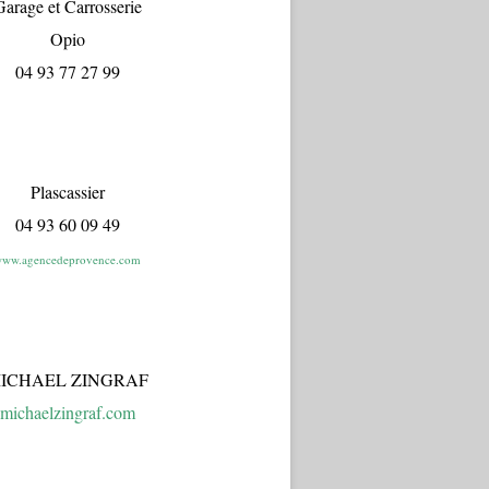
arage et Carrosserie
Opio
04 93 77 27 99
Plascassier
04 93 60 09 49
ww.agencedeprovence.com
ICHAEL ZINGRAF
michaelzingraf.com