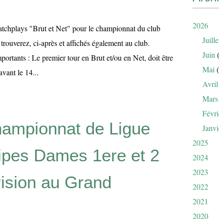
2026
tchplays "Brut et Net" pour le championnat du club
Juille
 trouverez, ci-après et affichés également au club.
Juin
(
ortants : Le premier tour en Brut et/ou en Net, doit être
Mai
(
avant le 14...
Avril
Mars
Févri
ampionnat de Ligue
Janvi
2025
ipes Dames 1ere et 2
2024
2023
ision au Grand
2022
2021
2020