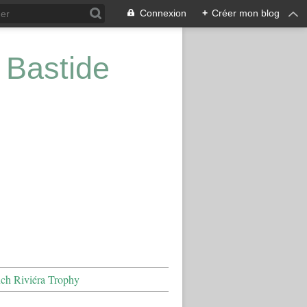
Connexion
+
Créer mon blog
 Bastide
nch Riviéra Trophy