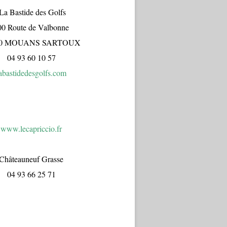
a Bastide des Golfs
00 Route de Valbonne
70 MOUANS SARTOUX
04 93 60 10 57
abastidedesgolfs.com
www.lecapr
iccio.fr
Châteauneuf Grasse
04 93 66 25 71