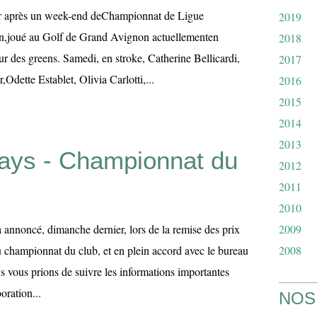
ur après un week-end deChampionnat de Ligue
2019
,joué au Golf de Grand Avignon actuellementen
2018
r des greens. Samedi, en stroke, Catherine Bellicardi,
2017
Odette Establet, Olivia Carlotti,...
2016
2015
2014
2013
ays - Championnat du
2012
2011
2010
a annoncé, dimanche dernier, lors de la remise des prix
2009
u championnat du club, et en plein accord avec le bureau
2008
us vous prions de suivre les informations importantes
oration...
NOS