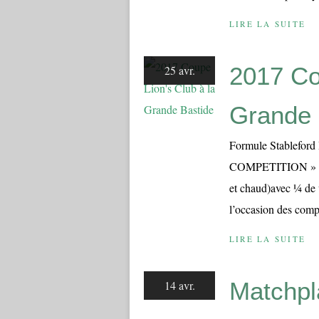
LIRE LA SUITE
2017 Co
25 avr.
Grande 
Formule Stablefor
COMPETITION » à 2
et chaud)avec ¼ de 
l’occasion des comp
LIRE LA SUITE
Matchpl
14 avr.