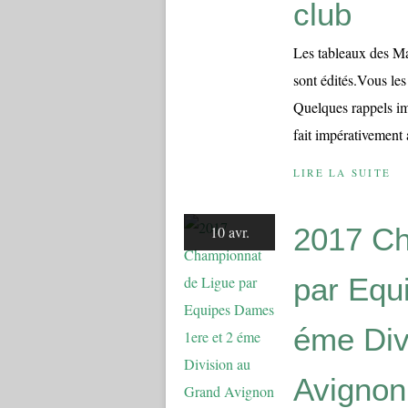
club
Les tableaux des Ma
sont édités.Vous les
Quelques rappels imp
fait impérativement 
LIRE LA SUITE
2017 Ch
10 avr.
par Equ
éme Div
Avignon