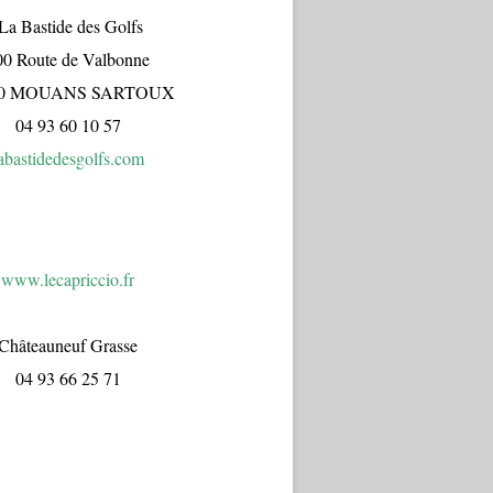
a Bastide des Golfs
00 Route de Valbonne
70 MOUANS SARTOUX
04 93 60 10 57
abastidedesgolfs.com
www.lecapr
iccio.fr
Châteauneuf Grasse
04 93 66 25 71