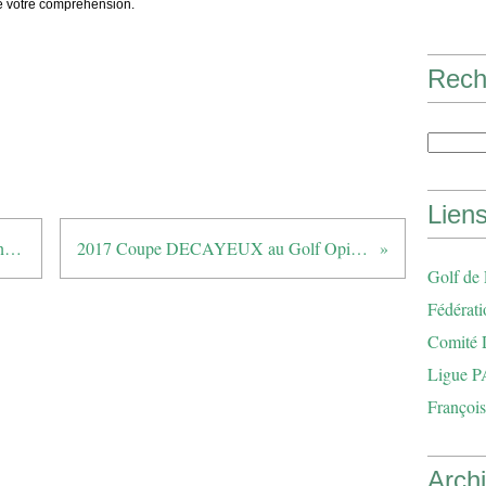
de votre compréhension.
Rech
Lien
2017 Coupe Lion's Club à la Grande Bastide
2017 Coupe DECAYEUX au Golf Opio Valbonne
Golf de
Fédérati
Comité 
Ligue P
François
Arch