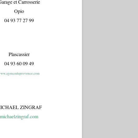
arage et Carrosserie
Opio
04 93 77 27 99
Plascassier
04 93 60 09 49
ww.agencedeprovence.com
ICHAEL ZINGRAF
michaelzingraf.com