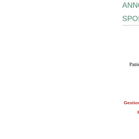
ANN
SPO
Patr
Gestion