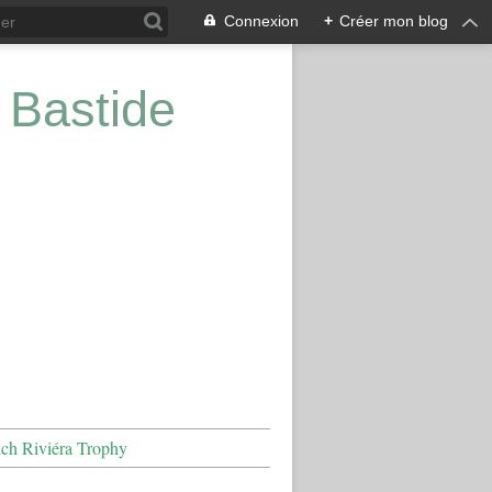
Connexion
+
Créer mon blog
 Bastide
nch Riviéra Trophy