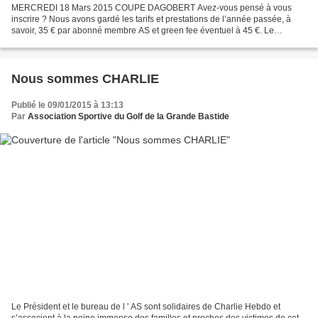
MERCREDI 18 Mars 2015 COUPE DAGOBERT Avez-vous pensé à vous
inscrire ? Nous avons gardé les tarifs et prestations de l’année passée, à
savoir, 35 € par abonné membre AS et green fee éventuel à 45 €. Le
programme est le suivant : 10h – départ du shot gun...
Nous sommes CHARLIE
Publié le 09/01/2015 à 13:13
Par
Association Sportive du Golf de la Grande Bastide
Le Président et le bureau de l ' AS sont solidaires de Charlie Hebdo et
s’associent à la peine immense des familles et proches des victimes de cet