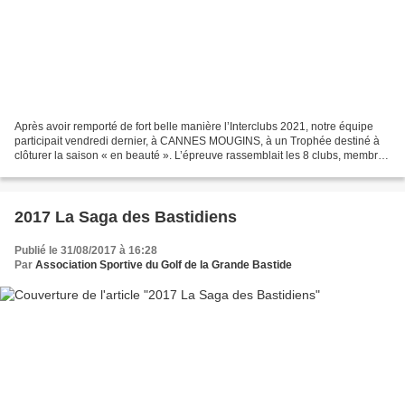
Après avoir remporté de fort belle manière l’Interclubs 2021, notre équipe
participait vendredi dernier, à CANNES MOUGINS, à un Trophée destiné à
clôturer la saison « en beauté ». L’épreuve rassemblait les 8 clubs, membres
de l’ISA, qui s’affrontaient...
2017 La Saga des Bastidiens
Publié le 31/08/2017 à 16:28
Par
Association Sportive du Golf de la Grande Bastide