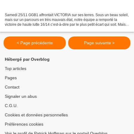
Samedi 25/11 GGB1 affrontait VICTORIA sur ses terres. Sous un beau soleil,
mais sur un parcours en très mauvais état, notre équipe a remporté la
victoire de haute lutte 16/14 c’est-à-dire par le plus petit écart qui soit. Mais,
on ne fera pas la « fine...
< Page précédente
Page suivante >
Hébergé par Overblog
Top articles
Pages
Contact
Signaler un abus
C.G.U.
Cookies et données personnelles
Préférences cookies
Voir le profil de Patrick Hoffman sur le portail Overblog