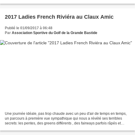
sélectionnés. C’est donc 18 joueurs qui ont foulé le parcours...
2017 Ladies French Riviéra au Claux Amic
Publié le 01/09/2017 à 06:48
Par
Association Sportive du Golf de la Grande Bastide
Une journée idéale, pas trop chaude avec un peu d'air de temps en temps,
un parcours à première vue sympathique qui nous a révélé ses terribles
secrets: les pentes, des greens différents , des fairways parfois râpés et
parfois humides qui ont donné un...