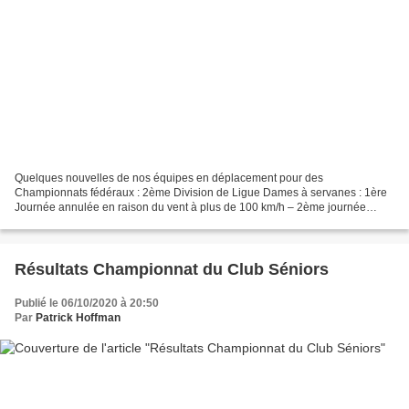
Quelques nouvelles de nos équipes en déplacement pour des
Championnats fédéraux : 2ème Division de Ligue Dames à servanes : 1ère
Journée annulée en raison du vent à plus de 100 km/h – 2ème journée
(uniquement en strokeplay), nos dames se classent 3èmes...
Résultats Championnat du Club Séniors
Publié le 06/10/2020 à 20:50
Par
Patrick Hoffman