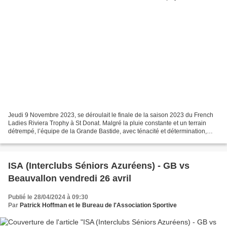
Jeudi 9 Novembre 2023, se déroulait le finale de la saison 2023 du French
Ladies Riviera Trophy à St Donat. Malgré la pluie constante et un terrain
détrempé, l’équipe de la Grande Bastide, avec ténacité et détermination,
réussissait à se classer 3éme...
ISA (Interclubs Séniors Azuréens) - GB vs
Beauvallon vendredi 26 avril
Publié le 28/04/2024 à 09:30
Par
Patrick Hoffman et le Bureau de l'Association Sportive