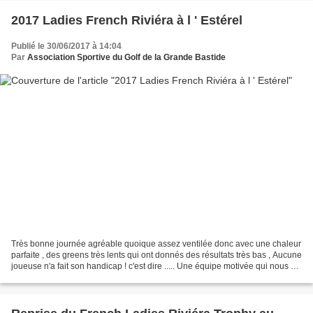
2017 Ladies French Riviéra à l ' Estérel
Publié le 30/06/2017 à 14:04
Par
Association Sportive du Golf de la Grande Bastide
Très bonne journée agréable quoique assez ventilée donc avec une chaleur
parfaite , des greens très lents qui ont donnés des résultats très bas , Aucune
joueuse n'a fait son handicap ! c'est dire ..... Une équipe motivée qui nous a
permis d'être 5ème...