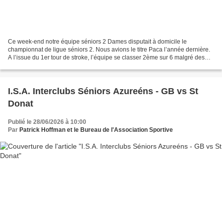
Ce week-end notre équipe séniors 2 Dames disputait à domicile le
championnat de ligue séniors 2. Nous avions le titre Paca l’année dernière.
A l’issue du 1er tour de stroke, l’équipe se classer 2ème sur 6 malgré des
équipes très fortes et une chaleur...
I.S.A. Interclubs Séniors Azureéns - GB vs St
Donat
Publié le 28/06/2026 à 10:00
Par
Patrick Hoffman et le Bureau de l'Association Sportive