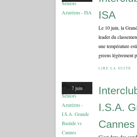
ISA
Le 10 juin, la Gran
leader du classement
une température est
greens légèrement pl
LIRE LA SUITE
Intercl
7 juin
I.S.A. 
Cannes
C’est dans des cond