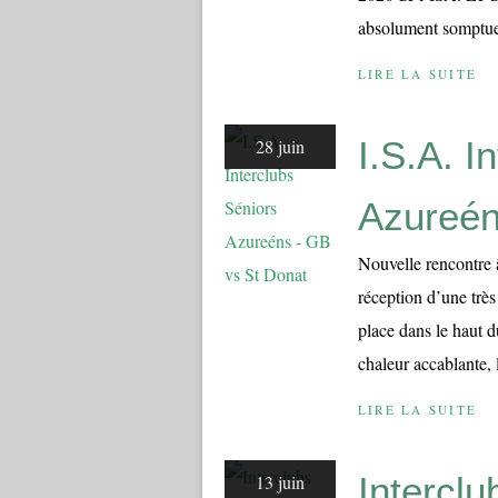
absolument somptueu
LIRE LA SUITE
I.S.A. I
28 juin
Azureén
Nouvelle rencontre 
réception d’une très
place dans le haut d
chaleur accablante, 
LIRE LA SUITE
Intercl
13 juin