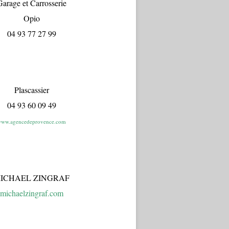
arage et Carrosserie
Opio
04 93 77 27 99
Plascassier
04 93 60 09 49
ww.agencedeprovence.com
ICHAEL ZINGRAF
michaelzingraf.com