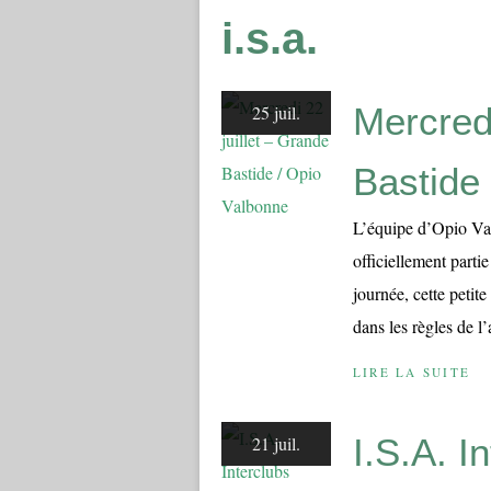
i.s.a.
Mercredi
25 juil.
Bastide
L’équipe d’Opio Va
officiellement parti
journée, cette petit
dans les règles de l’a
LIRE LA SUITE
I.S.A. I
21 juil.