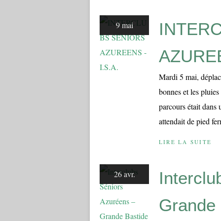
INTER
9 mai
AZUREEN
Mardi 5 mai, déplac
bonnes et les pluie
parcours était dans
attendait de pied ferm
LIRE LA SUITE
Intercl
26 avr.
Grande 