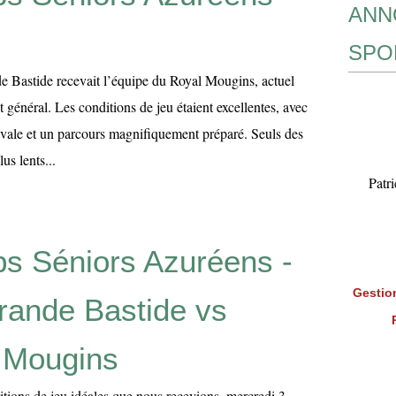
ANN
SPO
de Bastide recevait l’équipe du Royal Mougins, actuel
 général. Les conditions de jeu étaient excellentes, avec
ivale et un parcours magnifiquement préparé. Seuls des
us lents...
Patr
ubs Séniors Azuréens -
Gestion
Grande Bastide vs
 Mougins
itions de jeu idéales que nous recevions, mercredi 3