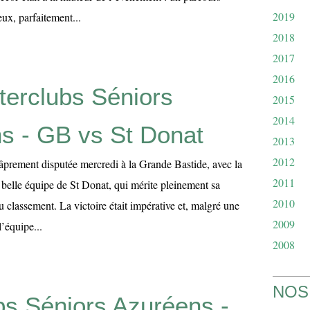
2019
x, parfaitement...
2018
2017
2016
nterclubs Séniors
2015
2014
s - GB vs St Donat
2013
2012
âprement disputée mercredi à la Grande Bastide, avec la
2011
 belle équipe de St Donat, qui mérite pleinement sa
2010
u classement. La victoire était impérative et, malgré une
2009
l’équipe...
2008
NOS
ubs Séniors Azuréens -