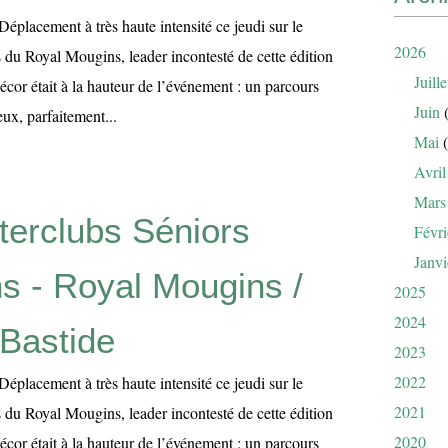
 Déplacement à très haute intensité ce jeudi sur le
2026
 du Royal Mougins, leader incontesté de cette édition
Juille
cor était à la hauteur de l’événement : un parcours
Juin
(
x, parfaitement...
Mai
(
Avril
Mars
nterclubs Séniors
Févri
Janvi
s - Royal Mougins /
2025
2024
Bastide
2023
2022
 Déplacement à très haute intensité ce jeudi sur le
2021
 du Royal Mougins, leader incontesté de cette édition
2020
cor était à la hauteur de l’événement : un parcours