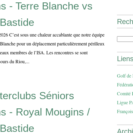
s - Terre Blanche vs
Bastide
Rech
 2026 C’est sous une chaleur accablante que notre équipe
e Blanche pour un déplacement particulièrement périlleux
veaux membres de l’ISA. Les rencontres se sont
Lien
cours du Riou,...
Golf de
Fédérati
nterclubs Séniors
Comité 
Ligue P
s - Royal Mougins /
François
Bastide
Arch