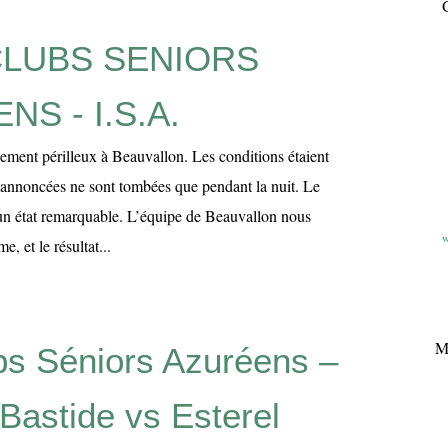
G
CLUBS SENIORS
S - I.S.A.
ement périlleux à Beauvallon. Les conditions étaient
s annoncées ne sont tombées que pendant la nuit. Le
 un état remarquable. L’équipe de Beauvallon nous
w
e, et le résultat...
M
ubs Séniors Azuréens –
Bastide vs Esterel