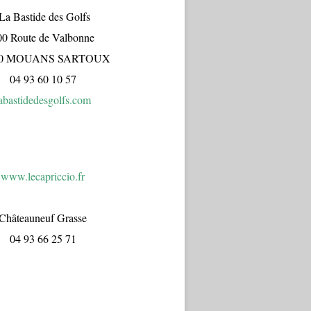
a Bastide des Golfs
00 Route de Valbonne
70 MOUANS SARTOUX
04 93 60 10 57
abastidedesgolfs.com
www.lecapr
iccio.fr
Châteauneuf Grasse
04 93 66 25 71