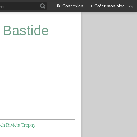
Connexion
+
Créer mon blog
 Bastide
nch Riviéra Trophy