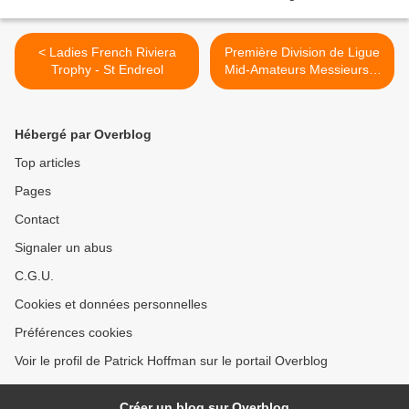
< Ladies French Riviera
Première Division de Ligue
Trophy - St Endreol
Mid-Amateurs Messieurs –
Golf de Miramas (12 au 14
juin) >
Hébergé par Overblog
Top articles
Pages
Contact
Signaler un abus
C.G.U.
Cookies et données personnelles
Préférences cookies
Voir le profil de Patrick Hoffman sur le portail Overblog
Créer un blog sur Overblog