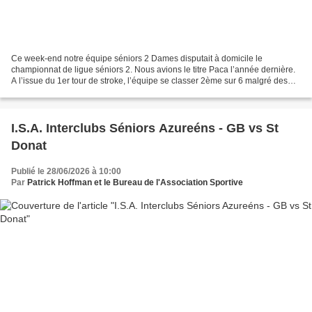
Ce week-end notre équipe séniors 2 Dames disputait à domicile le
championnat de ligue séniors 2. Nous avions le titre Paca l’année dernière.
A l’issue du 1er tour de stroke, l’équipe se classer 2ème sur 6 malgré des
équipes très fortes et une chaleur...
I.S.A. Interclubs Séniors Azureéns - GB vs St
Donat
Publié le 28/06/2026 à 10:00
Par
Patrick Hoffman et le Bureau de l'Association Sportive