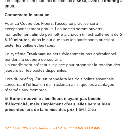
Les départs sont toutefois maintenus à
8h30
, avec un
briefing à
8h00
.
Concernant le practice
Pour La Coupe des Fleurs, l’accès au practice sera
exceptionnellement gratuit. Les postes seront ouverts
manuellement afin de permettre à chacun un échauffement de
5
à 10 minutes
, dans le but que tous les participants puissent
tester les balles et les tapis.
Le système
Trackman
ne sera évidemment pas opérationnel
pendant la coupure de courant.
Un caddie sera présent sur place pour organiser la rotation des
joueurs sur les postes disponibles.
Lors du briefing,
Julien
rappellera les trois points essentiels
concernant l’utilisation du Trackman ainsi que les avantages
réservés aux membres.
🌸
Bonne nouvelle : les fleurs n’ayant pas besoin
d’électricité, mais simplement d’eau, elles seront bien
présentes lors de la remise des prix !
😂🏌️‍♂️😊👍
#ANNEE 2026
#Activités de l ' A.S
#COMPETITIONS