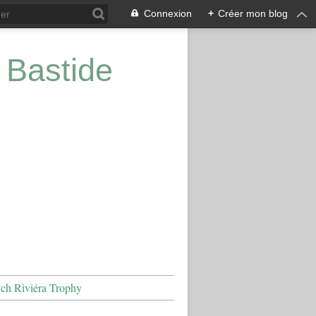
Connexion
+
Créer mon blog
 Bastide
nch Riviéra Trophy