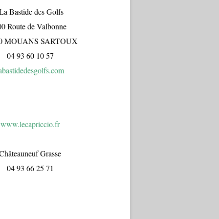
a Bastide des Golfs
00 Route de Valbonne
70 MOUANS SARTOUX
04 93 60 10 57
abastidedesgolfs.com
www.lecapr
iccio.fr
Châteauneuf Grasse
04 93 66 25 71