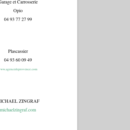
arage et Carrosserie
Opio
04 93 77 27 99
Plascassier
04 93 60 09 49
ww.agencedeprovence.com
ICHAEL ZINGRAF
michaelzingraf.com