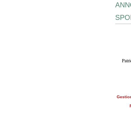
ANN
SPO
Patr
Gestion