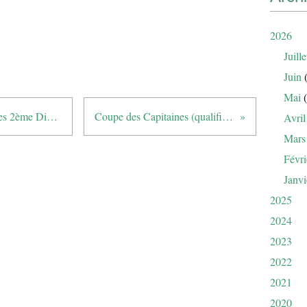
2026
Juille
Juin
(
Mai
(
Championnat de Ligue par Equipes 2ème Division Messieurs - 4 au 6 avril 2025 au golf de Frégate
Coupe des Capitaines (qualification pour les championnats du club)
Avril
Mars
Févri
Janvi
2025
2024
2023
2022
2021
2020