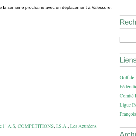
e la semaine prochaine avec un déplacement à Valescure.
Rech
Lien
Golf de
Fédérati
Comité 
Ligue P
François
e l ' A.S
,
COMPETITIONS
,
I.S.A.
,
Les Azuréens
Arch