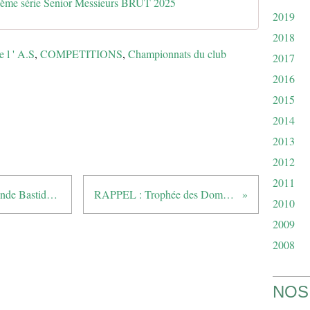
ème série Senior Messieurs BRUT 2025
2019
2018
e l ' A.S
,
COMPETITIONS
,
Championnats du club
2017
2016
2015
2014
2013
2012
2011
Interclubs Séniors Azuréens - Grande Bastide vs Estérel
RAPPEL : Trophée des Domaines Ott
2010
2009
2008
NOS