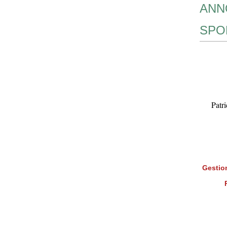
ANN
SPO
Patr
Gestion