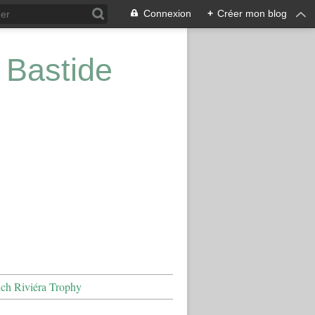
Connexion
+
Créer mon blog
 Bastide
nch Riviéra Trophy