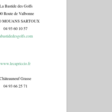
a Bastide des Golfs
00 Route de Valbonne
70 MOUANS SARTOUX
04 93 60 10 57
abastidedesgolfs.com
www.lecapr
iccio.fr
Châteauneuf Grasse
04 93 66 25 71