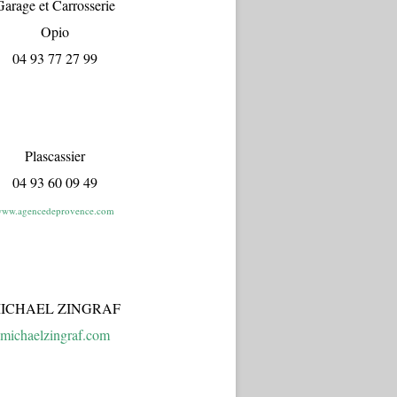
arage et Carrosserie
Opio
04 93 77 27 99
Plascassier
04 93 60 09 49
ww.agencedeprovence.com
ICHAEL ZINGRAF
michaelzingraf.com