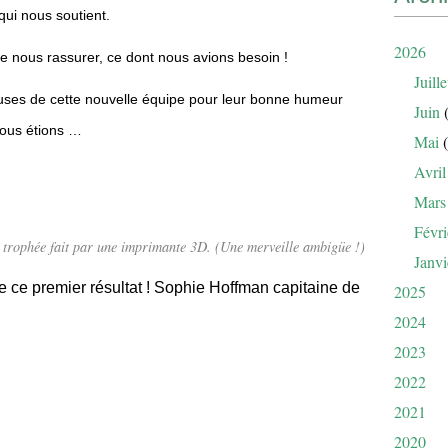
qui nous soutient.
2026
e nous rassurer, ce dont nous avions besoin !
Juille
uses de cette nouvelle équipe pour leur bonne humeur
Juin
(
nous étions …
Mai
(
Avril
Mars
Févri
un trophée fait par une imprimante 3D. (Une merveille ambigüe !)
Janvi
 ce premier résultat ! Sophie Hoffman capitaine de
2025
2024
2023
2022
2021
2020