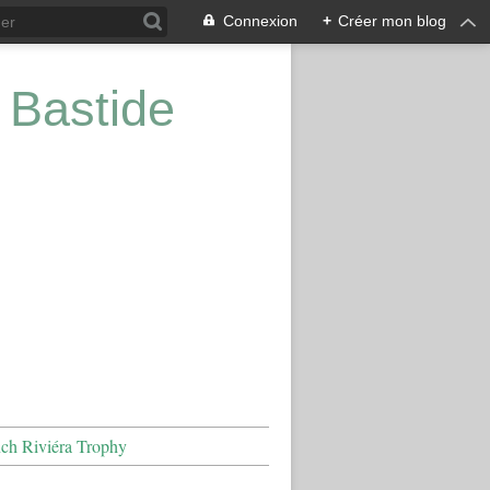
Connexion
+
Créer mon blog
 Bastide
nch Riviéra Trophy