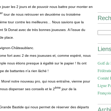
 jouer les 2 jours et de pouvoir nous battre pour monter en
er
tour de nous retrouver en deuxième ou troisième
Rech
uxième tour contre les meilleures… Nous savions que la
ent St Donat avec de très bonnes joueuses.
A l'issue du
de place.
Lien
Avignon-Châteaublanc.
ursome fort avec 2 de mes joueuses et, comme espéré, nous
Golf de
ple nous étions presque à égalité sur le papier ! Ils ont
Fédérati
pe de battantes n'a rien lâché !
Comité 
Morel notre nouveau pro, qui nous entraîne, vienne pour
Ligue P
ème
nous dispenser ses conseils et le 2
jour de la
François
a Grande Bastide qui nous permet de réserver des départs
Arch