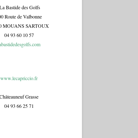
a Bastide des Golfs
00 Route de Valbonne
70 MOUANS SARTOUX
04 93 60 10 57
abastidedesgolfs.com
www.lecapr
iccio.fr
Châteauneuf Grasse
04 93 66 25 71