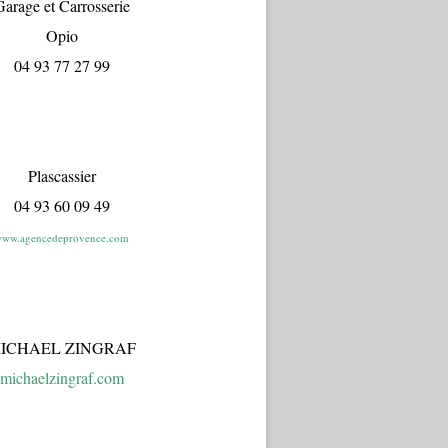
arage et Carrosserie
Opio
04 93 77 27 99
Plascassier
04 93 60 09 49
ww.agencedeprovence.com
ICHAEL ZINGRAF
michaelzingraf.com