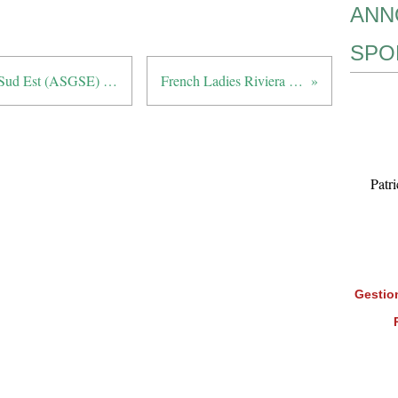
ANN
SPO
Amicale des Séniors Golfeurs du Sud Est (ASGSE) : TROPHEE BARNEAU - Royal Mougins
French Ladies Riviera Trophy à Monte Carlo
Patr
Gestion