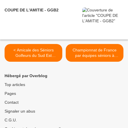
COUPE DE L'AMITIE - GGB2
< Amicale des Séniors
Championnat de France
Golfeurs du Sud Est
par équipes séniors à
(ASGSE) : TROPHEE
Saumane (Provence
BARNEAU
Country Club) >
Hébergé par Overblog
Top articles
Pages
Contact
Signaler un abus
C.G.U.