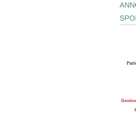
ANN
SPO
Patr
Gestion