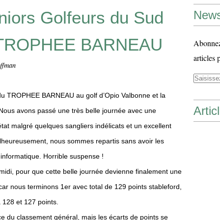
niors Golfeurs du Sud
News
: TROPHEE BARNEAU
Abonnez-
articles 
offman
ée du TROPHEE BARNEAU au golf d’Opio Valbonne et la
Artic
Nous avons passé une très belle journée avec une
tat malgré quelques sangliers indélicats et un excellent
alheureusement, nous sommes repartis sans avoir les
t informatique. Horrible suspense !
 midi, pour que cette belle journée devienne finalement une
ar nous terminons 1er avec total de 129 points stableford,
 128 et 127 points.
e du classement général, mais les écarts de points se