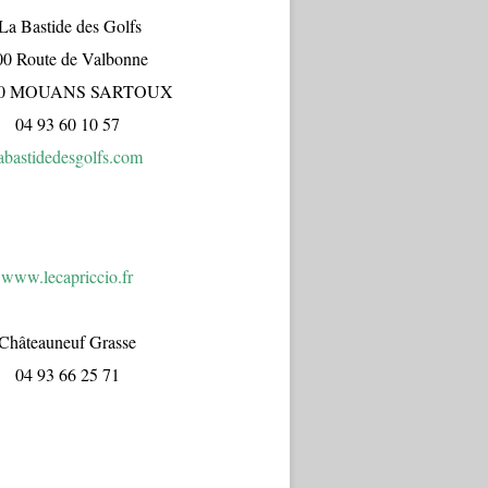
a Bastide des Golfs
00 Route de Valbonne
70 MOUANS SARTOUX
04 93 60 10 57
abastidedesgolfs.com
www.lecapr
iccio.fr
Châteauneuf Grasse
04 93 66 25 71