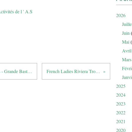
ctivités de l ' A.S
2026
Juille
Juin
(
Mai
(
Avril
Mars
Févri
ISA - Interclubs Séniors Azuréens - Grande Bastide VS Royal Mougins
French Ladies Riviera Trophy - Barbossi
Janvi
2025
2024
2023
2022
2021
2020