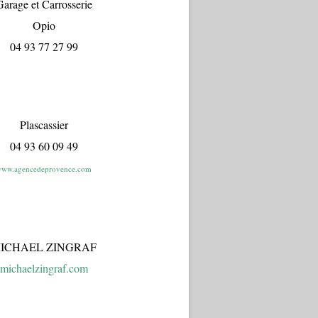
arage et Carrosserie
Opio
04 93 77 27 99
Plascassier
04 93 60 09 49
ww.agencedeprovence.com
ICHAEL ZINGRAF
michaelzingraf.com