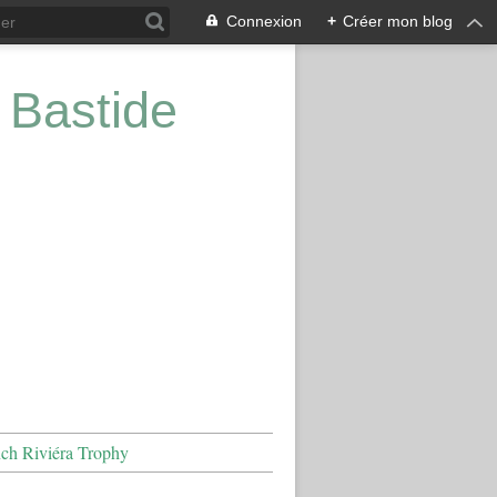
Connexion
+
Créer mon blog
 Bastide
nch Riviéra Trophy