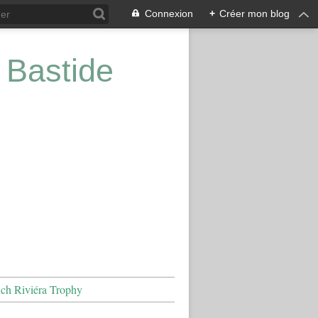
Connexion
+
Créer mon blog
 Bastide
nch Riviéra Trophy