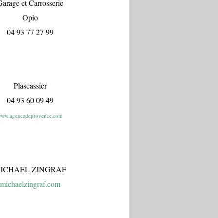
arage et Carrosserie
Opio
04 93 77 27 99
Plascassier
04 93 60 09 49
ww.agencedeprovence.com
ICHAEL ZINGRAF
michaelzingraf.com