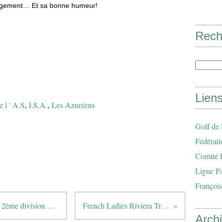
ngagement… Et sa bonne humeur!
Rech
Lien
e l ' A.S
,
I.S.A.
,
Les Azuréens
Golf de
Fédérati
Comité 
Ligue P
François
Championnat Dames par équipes, 2ème division de ligue
French Ladies Riviera Trophy
Arch