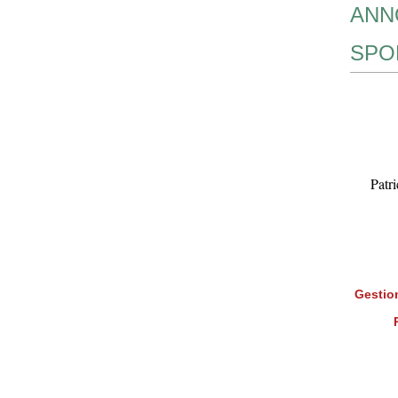
ANN
SPO
Patr
Gestion