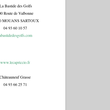
a Bastide des Golfs
00 Route de Valbonne
70 MOUANS SARTOUX
04 93 60 10 57
abastidedesgolfs.com
www.lecapr
iccio.fr
Châteauneuf Grasse
04 93 66 25 71