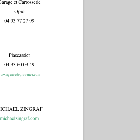
arage et Carrosserie
Opio
04 93 77 27 99
Plascassier
04 93 60 09 49
ww.agencedeprovence.com
ICHAEL ZINGRAF
michaelzingraf.com