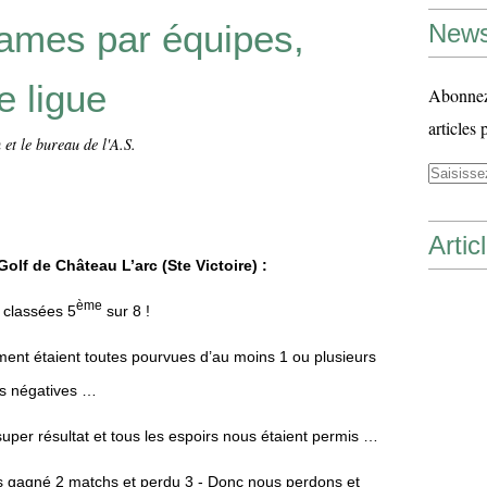
mes par équipes,
News
e ligue
Abonnez-
articles 
et le bureau de l'A.S.
Artic
lf de Château L’arc (Ste Victoire) :
ème
 classées 5
sur 8 !
ement étaient toutes pourvues d’au moins 1 ou plusieurs
es négatives …
uper résultat et tous les espoirs nous étaient permis …
 gagné 2 matchs et perdu 3 -
Donc nous perdons et