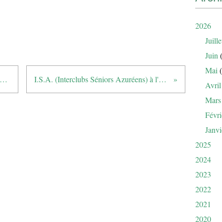
2026
Juille
Juin
(
Mai
(
 l'utilité du CHARITY BUNKER …
I.S.A. (Interclubs Séniors Azuréens) à l'Estérel
Avril
Mars
Févri
Janvi
2025
2024
2023
2022
2021
2020