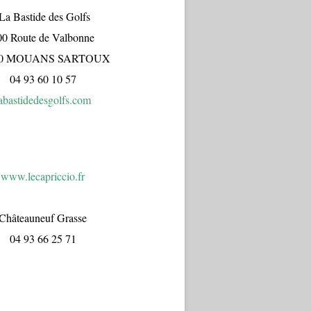
a Bastide des Golfs
00 Route de Valbonne
70 MOUANS SARTOUX
04 93 60 10 57
abastidedesgolfs.com
www.lecapr
iccio.fr
Châteauneuf Grasse
04 93 66 25 71