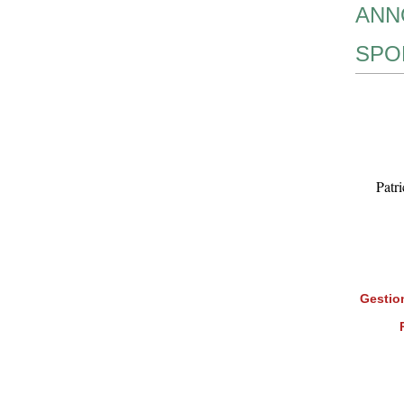
ANN
SPO
Patr
Gestion