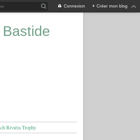
Connexion
+
Créer mon blog
 Bastide
nch Riviéra Trophy