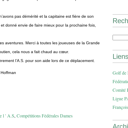
n’avons pas démérité et la capitaine est fière de son
Rech
t donné envie de faire mieux pour la prochaine fois,
les aventures. Merci à toutes les joueuses de la Grande
outien, cela nous a fait chaud au cœur.
Lien
lièrement l’A.S. pour son aide lors de ce déplacement.
Golf de
e Hoffman
Fédérati
Comité 
Ligue P
François
e l ' A.S
,
Compétitions Fédérales Dames
Arch