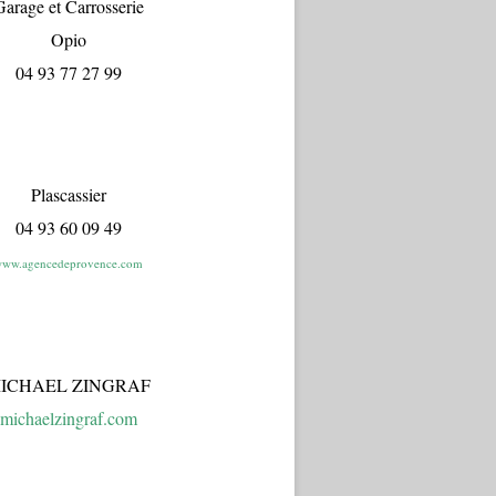
arage et Carrosserie
Opio
04 93 77 27 99
Plascassier
04 93 60 09 49
ww.agencedeprovence.com
ICHAEL ZINGRAF
michaelzingraf.com