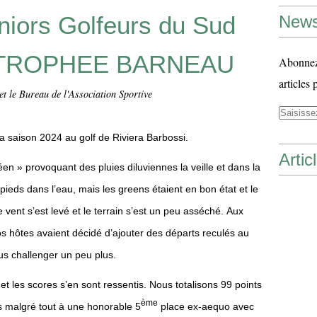
niors Golfeurs du Sud
News
: TROPHEE BARNEAU
Abonnez-
articles 
t le Bureau de l'Association Sportive
a saison 2024 au golf de Riviera Barbossi.
Artic
n » provoquant des pluies diluviennes la veille et dans la
 pieds dans l’eau, mais les greens étaient en bon état et le
e vent s’est levé et le terrain s’est un peu asséché.
Aux
os hôtes avaient décidé d’ajouter des départs reculés au
us challenger un peu plus.
 et les scores s’en sont ressentis.
Nous totalisons 99 points
ème
s malgré tout à une honorable 5
place ex-aequo avec