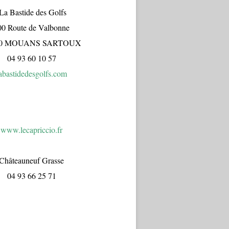
a Bastide des Golfs
00 Route de Valbonne
70 MOUANS SARTOUX
04 93 60 10 57
abastidedesgolfs.com
www.lecapr
iccio.fr
Châteauneuf Grasse
04 93 66 25 71