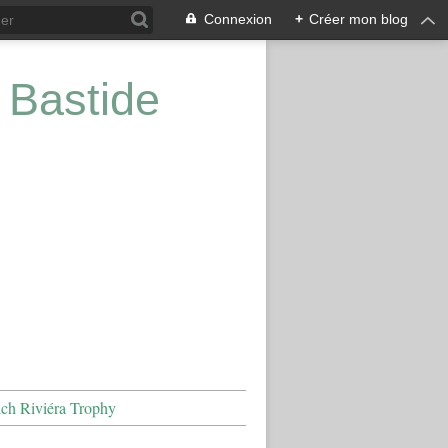
Connexion
+
Créer mon blog
 Bastide
nch Riviéra Trophy