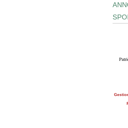
ANN
SPO
Patr
Gestion