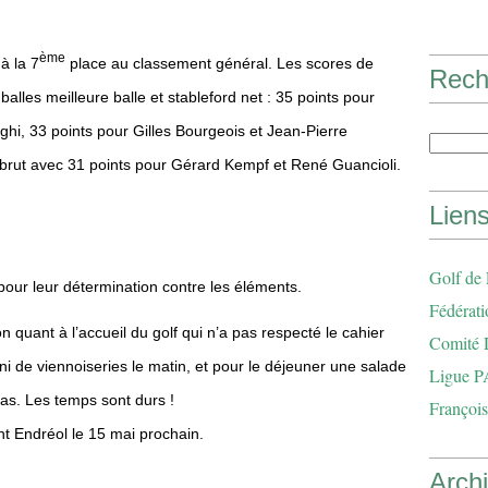
ème
à la 7
place au classement général.
Les scores de
Rech
alles meilleure balle et stableford net :
35 points pour
ghi, 33 points pour Gilles Bourgeois et Jean-Pierre
brut avec 31 points pour Gérard Kempf et René Guancioli.
Lien
Golf de
our leur détermination contre les éléments.
Fédérati
n quant à l’accueil du golf qui n’a pas respecté le cahier
Comité 
i de viennoiseries le matin, et pour le déjeuner une salade
Ligue P
pas. Les temps sont durs !
François
nt Endréol le 15 mai prochain.
Arch