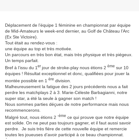
Déplacement de l’équipe 1 féminine en championnat par équipe
de Mid-Amateurs le week-end dernier, au Golf de Château l'Arc
(Ex Ste Victoire).
Tout était au rendez-vous :
une équipe au top et très motivée.
Un parcours en très bon état, mais très physique et très piégeux.
Un temps parfait.
er
ème
Bref à l’issu du 1
jour de stroke-play nous étions 2
sur 10
équipes !
Résultat exceptionnel et d
onc, qualifiées pour jouer la
ère
montée possible en 1
division.
Malheureusement la fatigue des 2 jours précédents nous a fait
perdre les matchplays 2 à 3.
Marie-Céleste Barbagianni, notre
super star, a été la seule à gagner son match !
Nous sommes parties déçues de notre performance mais nous
recommencerons.
-ème
Malgré tout, nous étions 2
ce qui prouve que notre équipe
est solide.
On ne peut pas toujours gagner, et il faut aussi savoir
perdre.
Je suis très fière de cette nouvelle équipe et remercie
toutes les joueuses d’avoir participé à ce beau championnat.