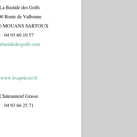
a Bastide des Golfs
00 Route de Valbonne
70 MOUANS SARTOUX
04 93 60 10 57
abastidedesgolfs.com
www.lecapr
iccio.fr
Châteauneuf Grasse
04 93 66 25 71