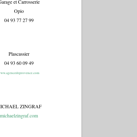
arage et Carrosserie
Opio
04 93 77 27 99
Plascassier
04 93 60 09 49
ww.agencedeprovence.com
ICHAEL ZINGRAF
michaelzingraf.com