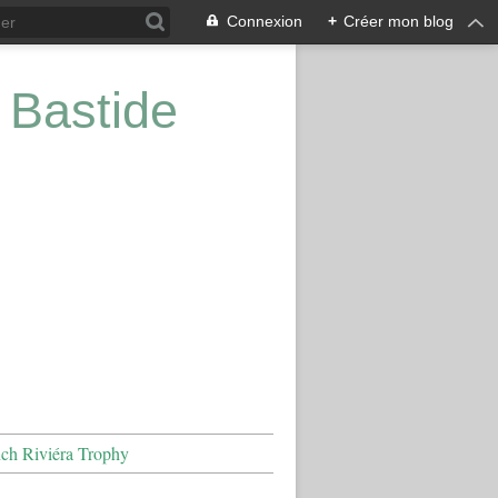
Connexion
+
Créer mon blog
 Bastide
nch Riviéra Trophy