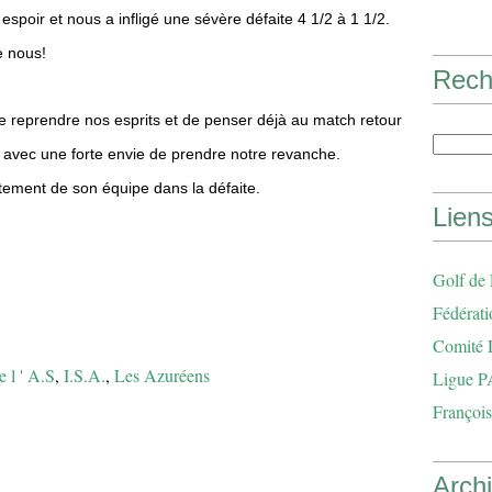
spoir et nous a infligé une sévère défaite 4 1/2 à 1 1/2.
e nous!
Rech
e reprendre nos esprits et de penser déjà au match retour
 avec une forte envie de prendre notre revanche.
tement de son équipe dans la défaite.
Lien
Golf de
Fédérati
Comité 
e l ' A.S
,
I.S.A.
,
Les Azuréens
Ligue P
François
Arch