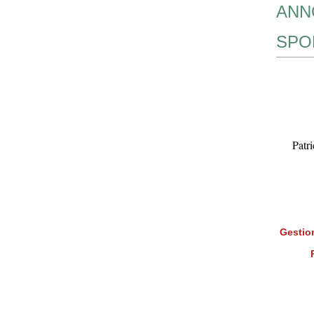
ANN
SPO
Patr
Gestion