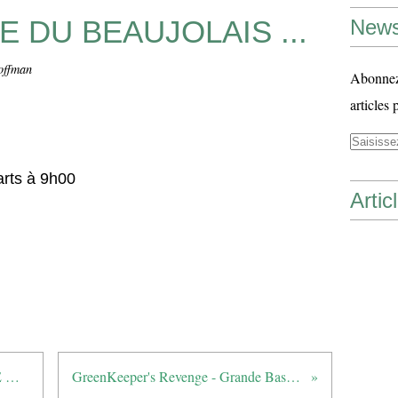
 DU BEAUJOLAIS ...
News
offman
Abonnez-
articles 
arts à 9h00
Artic
Résultats TEAM SPIRIT - TAKE OFF
GreenKeeper's Revenge - Grande Bastide