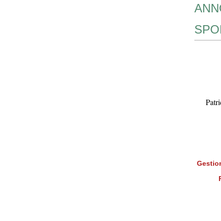
ANN
SPO
Patr
Gestion