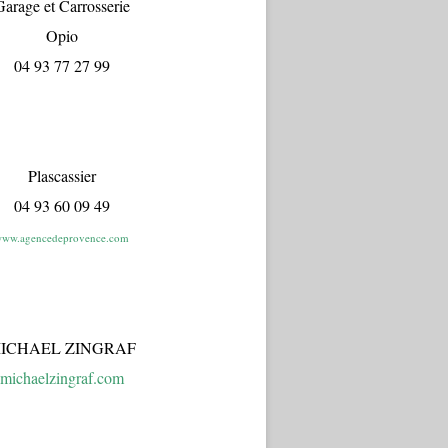
arage et Carrosserie
Opio
04 93 77 27 99
Plascassier
04 93 60 09 49
ww.agencedeprovence.com
ICHAEL ZINGRAF
michaelzingraf.com