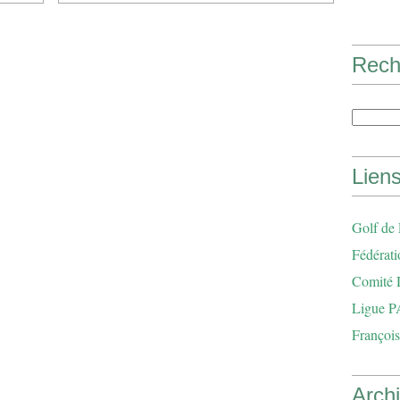
Rech
Lien
Golf de
Fédérati
Comité 
Ligue P
François
Arch