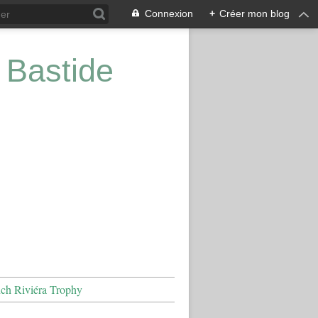
Connexion
+
Créer mon blog
 Bastide
nch Riviéra Trophy