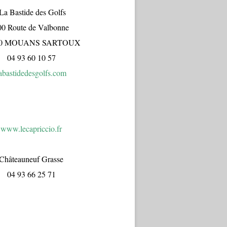
a Bastide des Golfs
00 Route de Valbonne
70 MOUANS SARTOUX
04 93 60 10 57
abastidedesgolfs.com
www.lecapr
iccio.fr
Châteauneuf Grasse
04 93 66 25 71