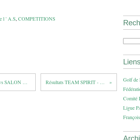
e l ' A.S
,
COMPETITIONS
Rech
Lien
Golf de
COUPE DE L’AMITIÉ / GGB1 vs SALON DE PROVENCE
Résultats TEAM SPIRIT - TAKE OFF
Fédérati
Comité 
Ligue P
François
Arch