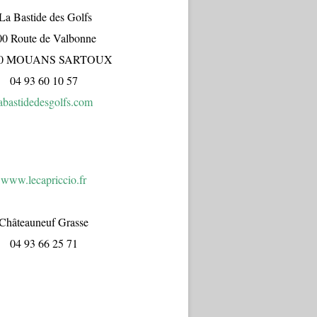
a Bastide des Golfs
00 Route de Valbonne
70 MOUANS SARTOUX
04 93 60 10 57
abastidedesgolfs.com
www.lecapr
iccio.fr
Châteauneuf Grasse
04 93 66 25 71