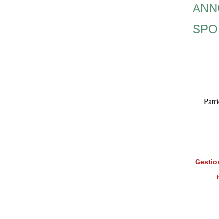
ANN
SPO
Patr
Gestion