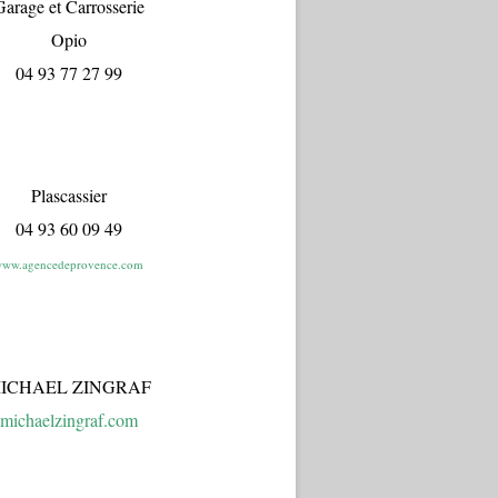
arage et Carrosserie
Opio
04 93 77 27 99
Plascassier
04 93 60 09 49
ww.agencedeprovence.com
ICHAEL ZINGRAF
michaelzingraf.com