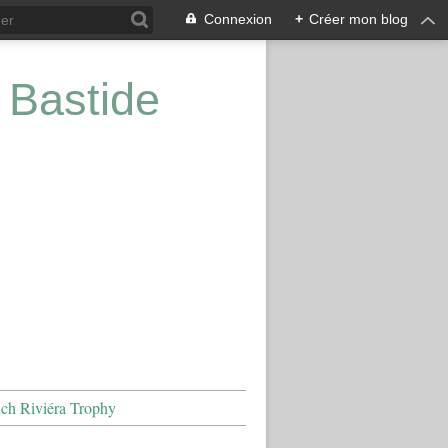
Connexion
+
Créer mon blog
 Bastide
nch Riviéra Trophy