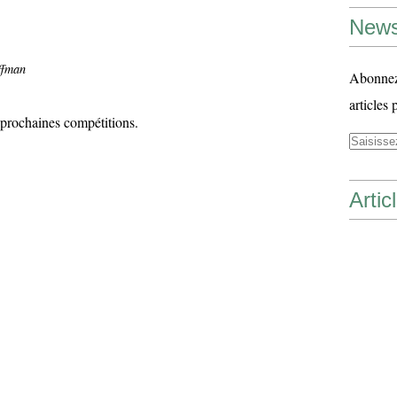
News
ffman
Abonnez-
articles 
 prochaines compétitions.
Artic