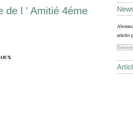
 de l ' Amitié 4éme
News
Abonnez-
articles 
ROUX
Artic
r