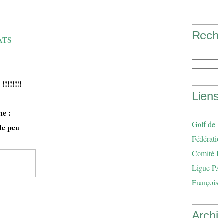
Rech
ATS
!!!!!!
Lien
e :
Golf de
de peu
Fédérati
Comité 
Ligue P
François
Arch