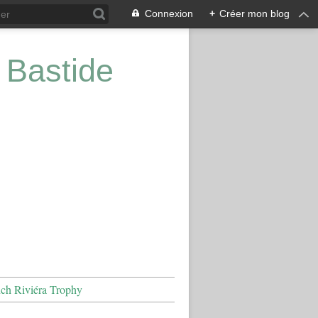
Connexion
+
Créer mon blog
 Bastide
nch Riviéra Trophy