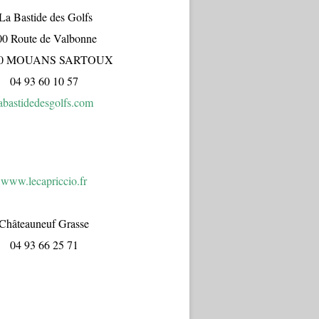
a Bastide des Golfs
00 Route de Valbonne
70 MOUANS SARTOUX
04 93 60 10 57
abastidedesgolfs.com
www.lecapr
iccio.fr
Châteauneuf Grasse
04 93 66 25 71