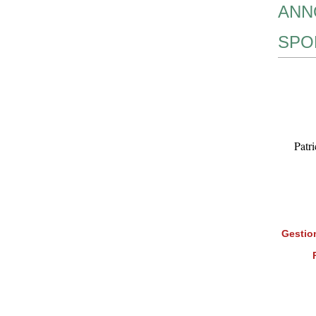
ANN
SPO
Patr
Gestion