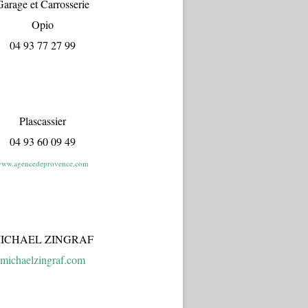
arage et Carrosserie
Opio
04 93 77 27 99
Plascassier
04 93 60 09 49
ww.agencedeprovence.com
ICHAEL ZINGRAF
michaelzingraf.com