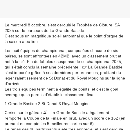
Le mercredi 8 octobre, s’est déroulé le Trophée de Clôture ISA
2025 sur le parcours de La Grande Bastide.
C’est sous un magnifique soleil automnal que le point d’orgue de
la saison a eu lieu.
Les huit équipes du championnat, composées chacune de six
paires, se sont affrontées en 4BMB, avec un classement brut et
net à la clé. Fin du fabuleux suspense de ce championnat 2025,
qui s’était conclu la semaine précédente :
👉 La Grande Bastide
s’est imposée grâce à ses dernières performances, profitant du
léger ralentissement de St Donat et du Royal Mougins sur la ligne
d’arrivée.
Les trois équipes terminent à égalité de points, et c’est le goal
average qui a permis d’établir le classement final :
1️ Grande Bastide
2️ St Donat
3️ Royal Mougins
Cerise sur le gâteau 🍒 : La Grande Bastide a également
remporté la Coupe de la Finale en brut, avec un score de 162 (en
prenant en compte les 5 meilleures cartes sur 6).
Le repas des 96 participants a été très apprécié, et s’est déroulé