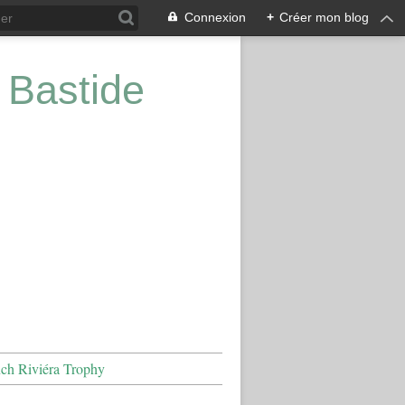
Connexion
+
Créer mon blog
 Bastide
nch Riviéra Trophy