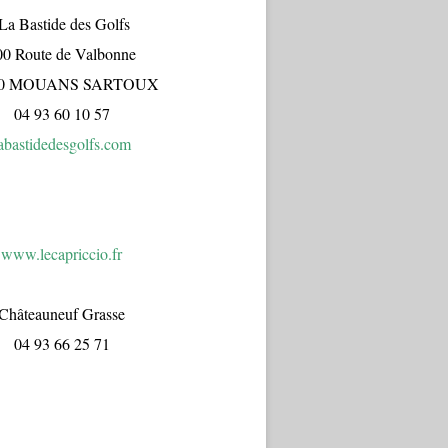
a Bastide des Golfs
00 Route de Valbonne
70 MOUANS SARTOUX
04 93 60 10 57
abastidedesgolfs.com
www.lecapr
iccio.fr
Châteauneuf Grasse
04 93 66 25 71