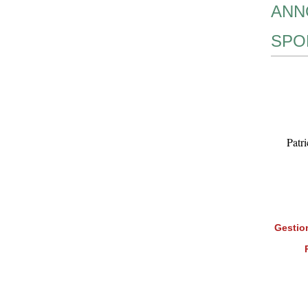
ANN
SPO
Patr
Gestion