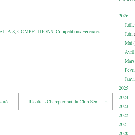
2026
Juille
e l ' A.S
,
COMPETITIONS
,
Compétitions Fédérales
Juin
(
Mai
(
Avril
Mars
Févri
Janvi
2025
2024
I.S.A. 2024 (Interclubs Séniors Azuréens)
Résultats Championnat du Club Séniors
2023
2022
2021
2020