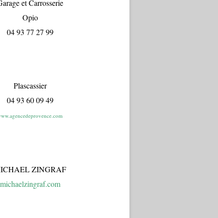
arage et Carrosserie
Opio
04 93 77 27 99
Plascassier
04 93 60 09 49
ww.agencedeprovence.com
ICHAEL ZINGRAF
michaelzingraf.com