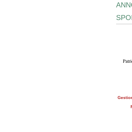
ANN
SPO
Patr
Gestion