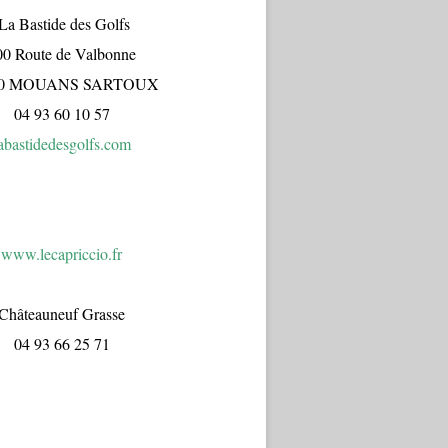
a Bastide des Golfs
00 Route de Valbonne
70 MOUANS SARTOUX
04 93 60 10 57
abastidedesgolfs.com
www.lecapr
iccio.fr
Châteauneuf Grasse
04 93 66 25 71