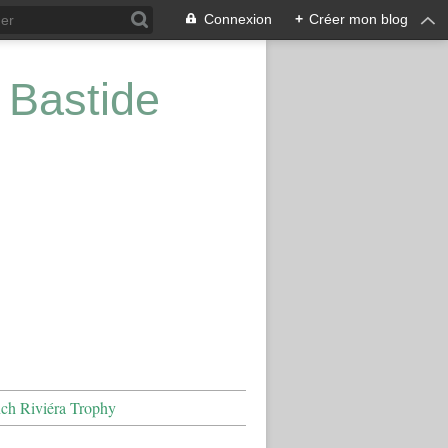
Connexion
+
Créer mon blog
 Bastide
nch Riviéra Trophy