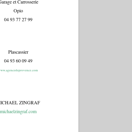
arage et Carrosserie
Opio
04 93 77 27 99
Plascassier
04 93 60 09 49
ww.agencedeprovence.com
ICHAEL ZINGRAF
michaelzingraf.com