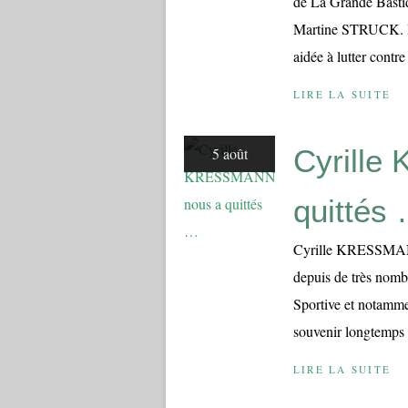
de La Grande Bastid
Martine STRUCK. Eve
aidée à lutter contre
LIRE LA SUITE
Cyrill
5 août
quittés
Cyrille KRESSMANN
depuis de très nomb
Sportive et notamme
souvenir longtemps d
LIRE LA SUITE