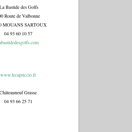
a Bastide des Golfs
00 Route de Valbonne
70 MOUANS SARTOUX
04 93 60 10 57
abastidedesgolfs.com
www.lecapr
iccio.fr
Châteauneuf Grasse
04 93 66 25 71