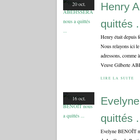
Henry 
20 oct.
quittés .
Henry était depuis 
Nous relayons ici l
adressons, comme à 
Veuve Gilberte AB
LIRE LA SUITE
Evelyne
16 oct.
quittés .
Evelyne BENOÎT nou