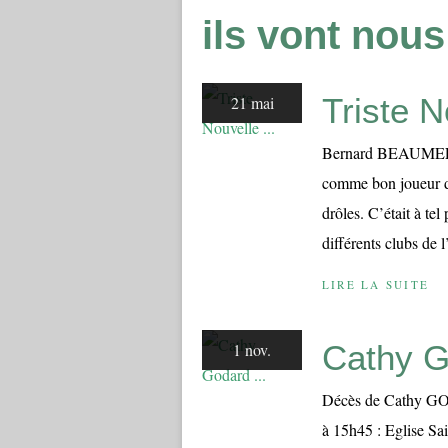
ils vont nous
Triste N
21 mai
Bernard BEAUMEL B
comme bon joueur d
drôles. C’était à tel
différents clubs de 
LIRE LA SUITE
Cathy G
1 nov.
Décès de Cathy GO
à 15h45 : Eglise Sa