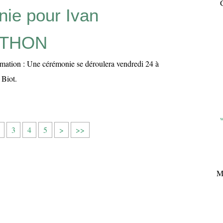
G
ie pour Ivan
THON
mation : Une cérémonie se déroulera vendredi 24 à
 Biot.
w
3
4
5
>
>>
M