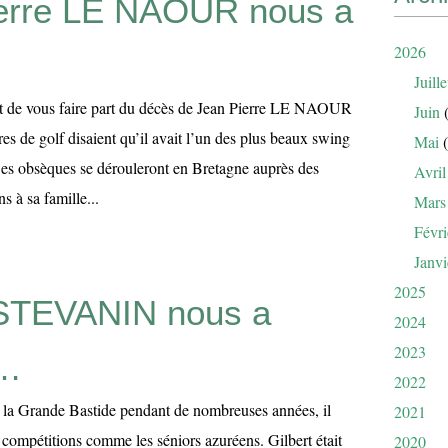
erre LE NAOUR nous a
2026
Juille
et de vous faire part du décès de Jean Pierre LE NAOUR
Juin
(
res de golf disaient qu’il avait l’un des plus beaux swing
Mai
(
Ses obsèques se dérouleront en Bretagne auprès des
Avril
s à sa famille...
Mars
Févri
Janvi
2025
 STEVANIN nous a
2024
2023
 …
2022
la Grande Bastide pendant de nombreuses années, il
2021
s compétitions comme les séniors azuréens. Gilbert était
2020