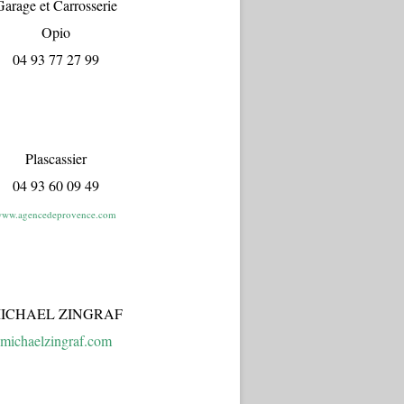
arage et Carrosserie
Opio
04 93 77 27 99
Plascassier
04 93 60 09 49
ww.agencedeprovence.com
ICHAEL ZINGRAF
michaelzingraf.com