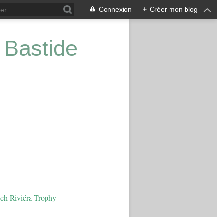
Connexion
+
Créer mon blog
 Bastide
nch Riviéra Trophy