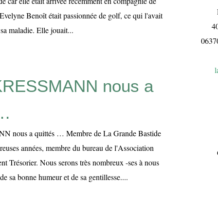
e car elle était arrivée récemment en compagnie de
L
lyne Benoît était passionnée de golf, ce qui l'avait
4
 sa maladie. Elle jouait...
063
l
e KRESSMANN nous a
 …
 nous a quittés … Membre de La Grande Bastide
reuses années, membre du bureau de l'Association
nt Trésorier. Nous serons très nombreux -ses à nous
e sa bonne humeur et de sa gentillesse....