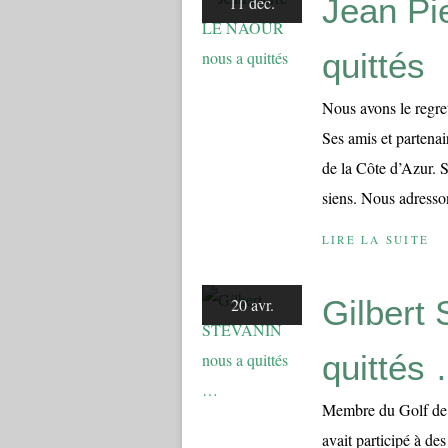
Jean Pi
11 déc.
quittés
Nous avons le regr
Ses amis et partenai
de la Côte d’Azur. 
siens. Nous adresson
LIRE LA SUITE
Gilbert
20 avr.
quittés
Membre du Golf de 
avait participé à de