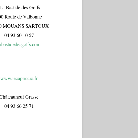
a Bastide des Golfs
00 Route de Valbonne
70 MOUANS SARTOUX
04 93 60 10 57
abastidedesgolfs.com
www.lecapr
iccio.fr
Châteauneuf Grasse
04 93 66 25 71