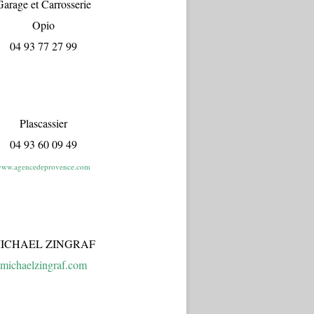
arage et Carrosserie
Opio
04 93 77 27 99
Plascassier
04 93 60 09 49
ww.agencedeprovence.com
ICHAEL ZINGRAF
michaelzingraf.com