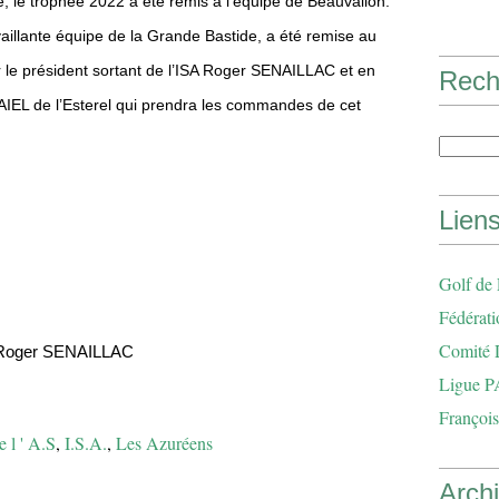
re, le trophée 2022 a été remis à l’équipe de Beauvallon.
aillante équipe de la Grande Bastide, a été remise au
r le président sortant de l’ISA Roger SENAILLAC et en
Rech
AIEL de l’Esterel qui prendra les commandes de cet
Lien
Golf de
Fédérati
Comité 
 : Roger SENAILLAC
Ligue P
François
e l ' A.S
,
I.S.A.
,
Les Azuréens
Arch