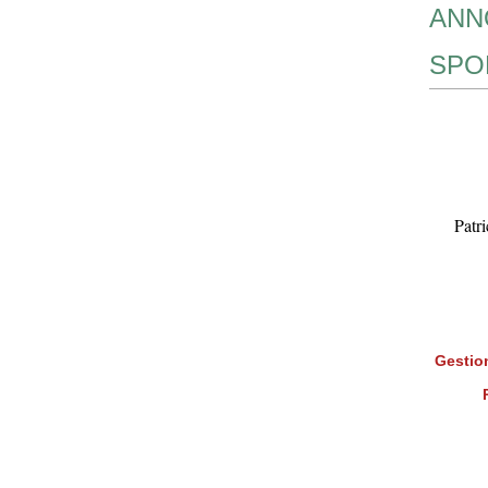
ANN
SPO
Patr
Gestion