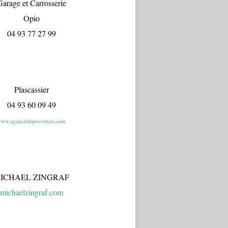
arage et Carrosserie
Opio
04 93 77 27 99
Plascassier
04 93 60 09 49
ww.agencedeprovence.com
ICHAEL ZINGRAF
michaelzingraf.com