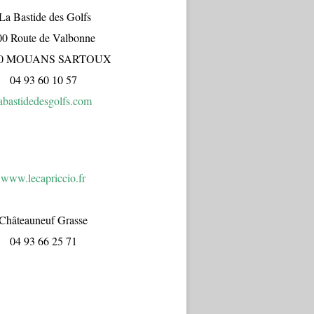
a Bastide des Golfs
00 Route de Valbonne
70 MOUANS SARTOUX
04 93 60 10 57
abastidedesgolfs.com
www.lecapr
iccio.fr
Châteauneuf Grasse
04 93 66 25 71