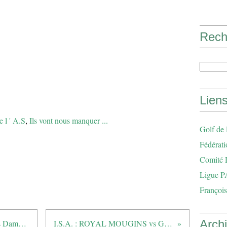
Rech
Lien
e l ' A.S
,
Ils vont nous manquer ...
Golf de
Fédérati
Comité 
Ligue P
François
Arch
Championnat de ligue par équipes Dames Seniors 1ere division
I.S.A. : ROYAL MOUGINS vs GRANDE BASTIDE