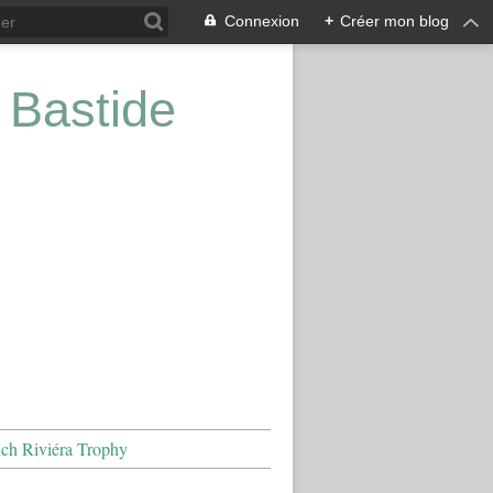
Connexion
+
Créer mon blog
 Bastide
nch Riviéra Trophy