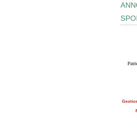
ANN
SPO
Patr
Gestion