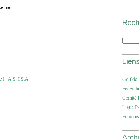
e hier.
Rech
Lien
e l ' A.S
,
I.S.A.
Golf de
Fédérati
Comité 
Ligue P
François
Arch