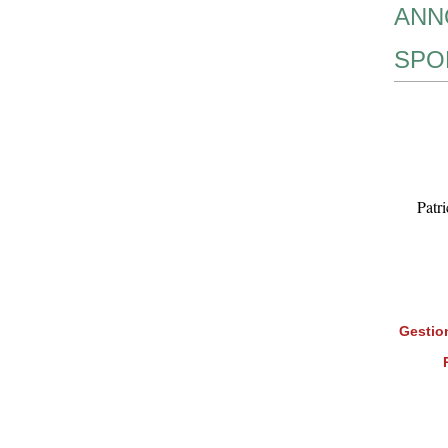
ANN
SPO
Patr
Gestion