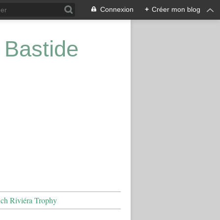
Connexion
+
Créer mon blog
 Bastide
nch Riviéra Trophy