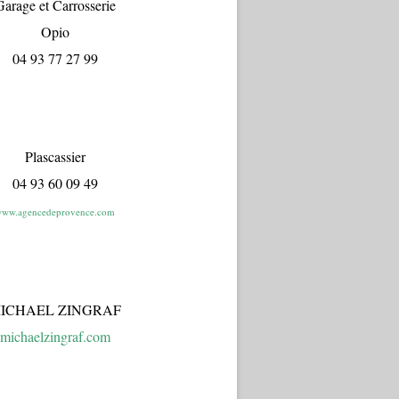
arage et Carrosserie
Opio
04 93 77 27 99
Plascassier
04 93 60 09 49
ww.agencedeprovence.com
ICHAEL ZINGRAF
michaelzingraf.com