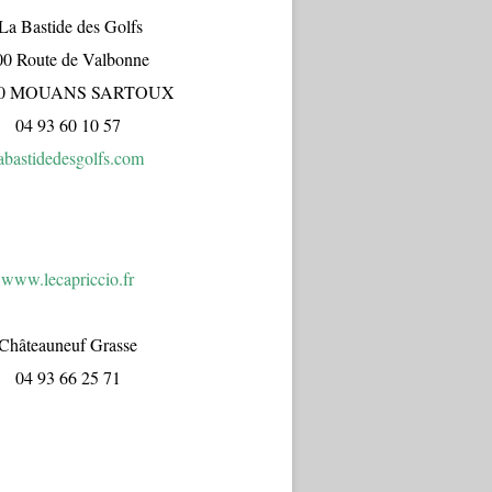
a Bastide des Golfs
00 Route de Valbonne
70 MOUANS SARTOUX
04 93 60 10 57
abastidedesgolfs.com
www.lecapr
iccio.fr
Châteauneuf Grasse
04 93 66 25 71