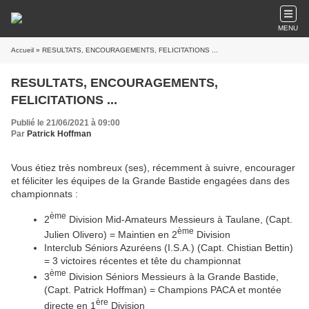
MENU
Accueil
» RESULTATS, ENCOURAGEMENTS, FELICITATIONS ...
RESULTATS, ENCOURAGEMENTS,
FELICITATIONS ...
Publié le 21/06/2021 à 09:00
Par
Patrick Hoffman
Vous étiez très nombreux (ses), récemment à suivre, encourager
et féliciter les équipes de la Grande Bastide engagées dans des
championnats :
ème
2
Division Mid-Amateurs Messieurs à Taulane, (Capt.
ème
Julien Olivero) = Maintien en 2
Division
Interclub Séniors Azuréens (I.S.A.) (Capt. Chistian Bettin)
= 3 victoires récentes et tête du championnat
ème
3
Division Séniors Messieurs à la Grande Bastide,
(Capt. Patrick Hoffman) = Champions PACA et montée
ère
directe en 1
Division