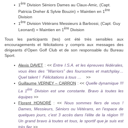
ère
1
Division Séniors Dames au Claux-Amic, (Capt.
ère
Patricia Dreher & Sylvie Bouzin) = Maintien en 1
Division
ère
1
Division Vétérans Messieurs à Barbossi, (Capt. Guy
ère
Leonard) = Maintien en 1
Division
Tous les participants (tes) ont été très sensibles aux
encouragements et félicitations y compris aux messages des
dirigeants d’Open Golf Club et de son responsable du Bureau
Sport.
Alexis DAVET
: <<
Entre I.S.A. et les épreuves fédérales,
vous êtes des ‘’Warriors’’ des foursomes et matchplay…
Quel talent ! Félicitations à tous …
>>
Guillaume VERNEY – CARRON
: <<
Quelle dynamique !!!
ère
La 1
Division est une constante. Bravo à toutes les
équipes
>>
Florent HONORÉ
: <<
Nous sommes fiers de vous !
Dames, Messieurs, Séniors ou Vétérans, en l’espace de
quelques jours, c’est 3 accès dans l’élite de la région !!!
Un grand bravo à toutes et tous, le sportif que je suis est
très fier
>>