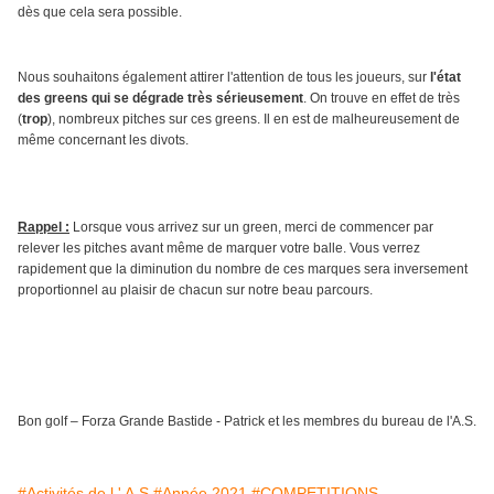
dès que cela sera possible.
Nous souhaitons également attirer l'attention de tous les joueurs, sur
l'état
des greens qui se dégrade très sérieusement
. On trouve en effet de très
(
trop
), nombreux pitches sur ces greens. Il en est de malheureusement de
même concernant les divots.
Rappel :
Lorsque vous arrivez sur un green, merci de commencer par
relever les pitches avant même de marquer votre balle. Vous verrez
rapidement que la diminution du nombre de ces marques sera inversement
proportionnel au plaisir de chacun sur notre beau parcours.
Bon golf – Forza Grande Bastide -
Patrick et les membres du bureau de l'A.S.
#Activités de l ' A.S
#Année 2021
#COMPETITIONS