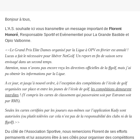
Bonjour à tous,
L'A.S. souhaite ici vous transmettre un message important de
Florent
Honoré
, Responsable Sportif et Evènementiel pour La Grande Bastide et
Opio Valbonne.
<<
Le Grand Prix Elite Dames organisé par la Ligue à OPV en février est annulé !
Lucas a fait le nécessaire pour libérer NetGolf. Un report en fin de saison sera
envisagé dans un second temps.
Attention, nous n’avons pas encore reçu les directives officielles de la ffgolf, mais j’ai
pu obtenir les informations par la Ligue.
A ce jour, et jusqu’à nouvel ordre, à l’exception des compétitions de l’école de golf
organisées sur place et entre les jeunes de l’école de golf,
les compétitions demeurent
interdites
! (Y compris les cartes de classement qui passeraient soit par Extranet soit
par RMS).
Seules les cartes certifiées par les joueurs eux-mêmes sur l’application Kady sont
autorisées (ou plutôt tolérées car cela n’est pas de la responsabilité des clubs ni de la
ffgolf).>>
Du côté de l'Association Sportive, nous remercions Florent de ses efforts
permanents et lui assurons être à ses côtés pour organiser des compétitions