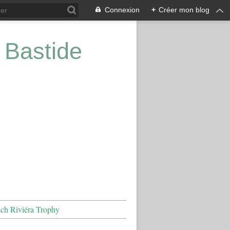
Connexion
+
Créer mon blog
 Bastide
nch Riviéra Trophy