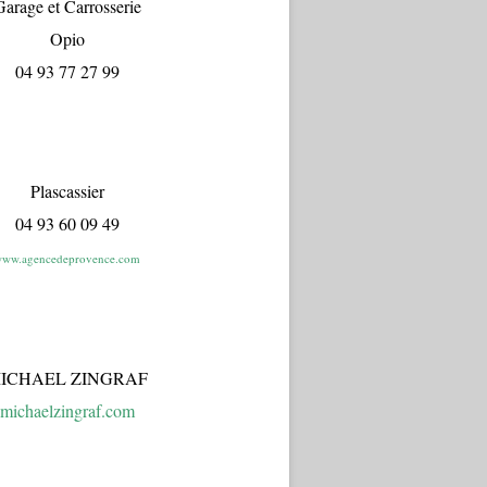
arage et Carrosserie
Opio
04 93 77 27 99
Plascassier
04 93 60 09 49
ww.agencedeprovence.com
ICHAEL ZINGRAF
michaelzingraf.com