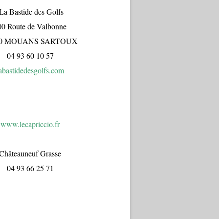
a Bastide des Golfs
00 Route de Valbonne
70 MOUANS SARTOUX
04 93 60 10 57
abastidedesgolfs.com
www.lecapr
iccio.fr
Châteauneuf Grasse
04 93 66 25 71