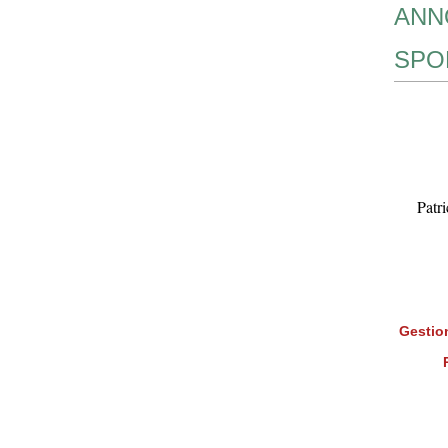
ANN
SPO
Patr
Gestion