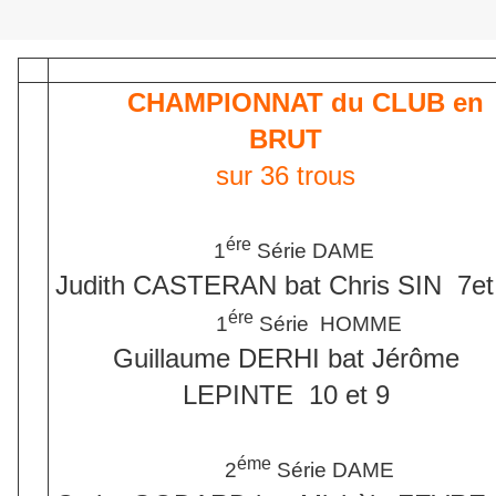
CHAMPIONNAT du CLUB en
BRUT
sur 36 trous
ére
1
Série DAME
Judith CASTERAN bat Chris SIN 7et
ére
1
Série HOMME
Guillaume DERHI bat Jérôme
LEPINTE 10 et 9
éme
2
Série DAME