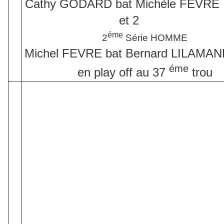
Cathy GODARD bat Michèle FEVRE
et 2
éme
2
Série HOMME
Michel FEVRE bat Bernard LILAMA
éme
en play off au 37
trou